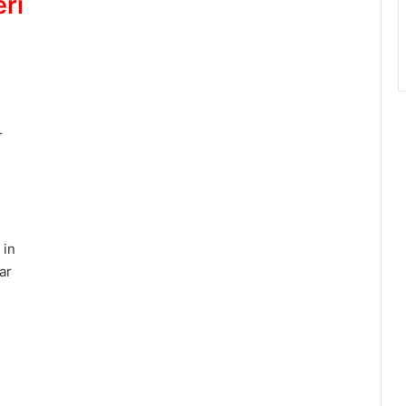
ri
r
 in
ar