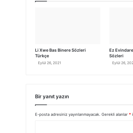
T
ü
r
k
ç
e
A
n
Li Xwe Bas Binere Sözleri
Ez Evindar
l
Türkçe
Sözleri
a
Eylül 26, 2021
Eylül 26, 20
m
ı
Bir yanıt yazın
E-posta adresiniz yayınlanmayacak.
Gerekli alanlar
*
i
Y