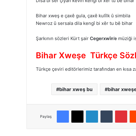
Dîsa bi ser çiyan kevin kengî bi xêr tu bê bihar
Bihar xweş e çaxê gula, çaxê kulîlk û simbila
Newroz û sersala dila kengî bi xêr tu bê bihar
Şarkının sözleri Kürt şair
Cegerxwîn’e
müziği 
Bihar Xweşe Türkçe Sözl
Türkçe çeviri editörlerimiz tarafından en kısa 
bihar xweş bu
bihar xweşe
Facebook
X
LinkedIn
Tumblr
Pinterest
Paylaş