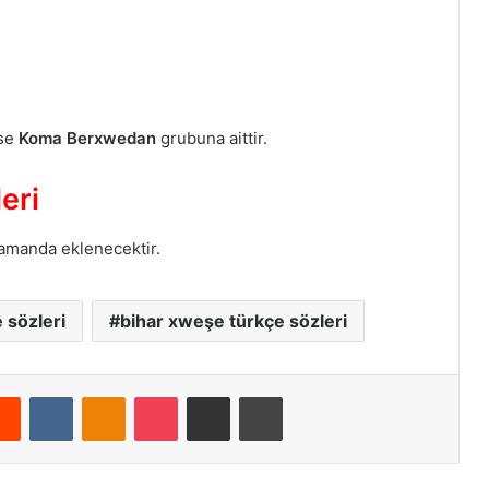
ise
Koma Berxwedan
grubuna aittir.
eri
zamanda eklenecektir.
 sözleri
bihar xweşe türkçe sözleri
Reddit
VKontakte
Odnoklassniki
Pocket
E-Posta ile paylaş
Yazdır