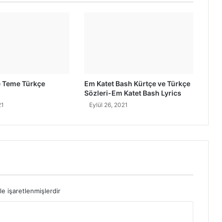
ü
r
k
ç
e
A
n
l
e Teme Türkçe
Em Katet Bash Kürtçe ve Türkçe
a
Sözleri-Em Katet Bash Lyrics
m
21
Eylül 26, 2021
ı
le işaretlenmişlerdir