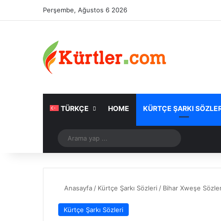
Perşembe, Ağustos 6 2026
TÜRKÇE
HOME
KÜRTÇE ŞARKI SÖZLER
Rastgele Makale
Arama
yap
...
Anasayfa
/
Kürtçe Şarkı Sözleri
/
Bihar Xweşe Sözler
Kürtçe Şarkı Sözleri