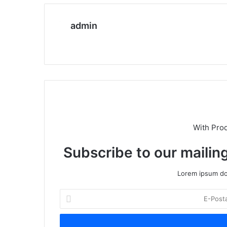
admin
We
b
sit
esi
With Pro
Subscribe to our mailing
Lorem ipsum dol
E
-
P
o