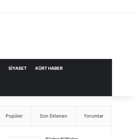
Facebook
X
YouTube
Instagram
Kayıt Ol
Rastgele Makale
Kenar Bölme
SIYASET
KÜRT HABER
Popüler
Son Eklenen
Yorumlar
Kürtçe Küfürler