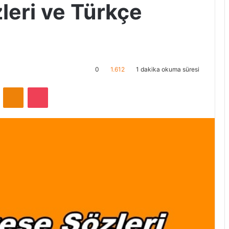
leri ve Türkçe
0
1.612
1 dakika okuma süresi
ontakte
Odnoklassniki
Pocket