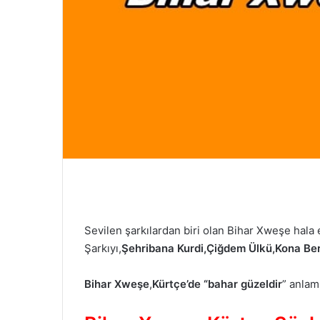
e
r
m
e
k
Sevilen şarkılardan biri olan Bihar Xweşe hala
Şarkıyı,
Şehribana Kurdi,Çiğdem Ülkü,Kona B
Bihar Xweşe
,
Kürtçe’de
“bahar güzeldir
” anlam