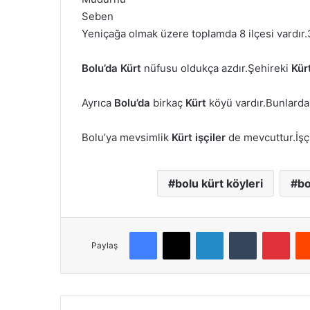
Seben
Yeniçağa olmak üzere toplamda 8 ilçesi vardır.
Bolu’da
Kürt
nüfusu oldukça azdır.Şehireki
Kür
Ayrıca
Bolu’da
birkaç
Kürt
köyü vardır.Bunlarda
Bolu’ya mevsimlik
Kürt
işçiler
de mevcuttur.İşçi
bolu kürt köyleri
bo
Facebook
X
LinkedIn
Tumblr
Pinterest
Paylaş