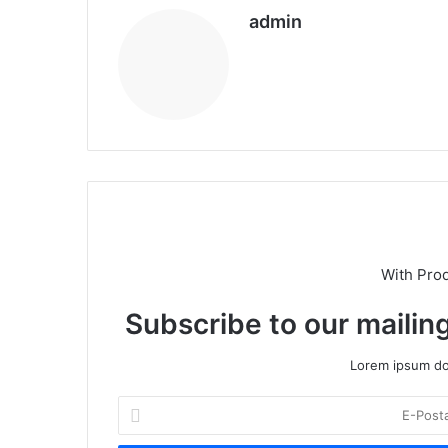
admin
We
b
sit
esi
With Pro
Subscribe to our mailing
Lorem ipsum dol
E
-
P