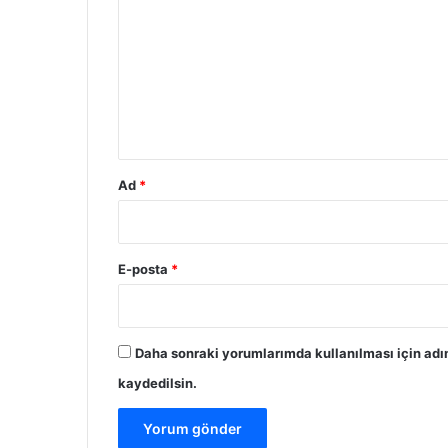
o
r
u
m
*
Ad
*
E-posta
*
Daha sonraki yorumlarımda kullanılması için adı
kaydedilsin.