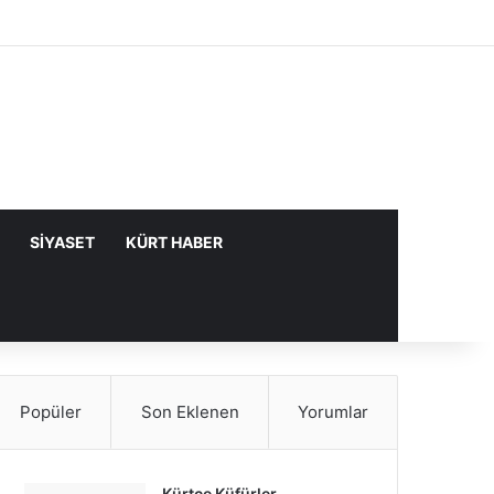
Facebook
X
YouTube
Instagram
Kayıt Ol
Rastgele Makale
Kenar Bölme
SIYASET
KÜRT HABER
Popüler
Son Eklenen
Yorumlar
Kürtçe Küfürler