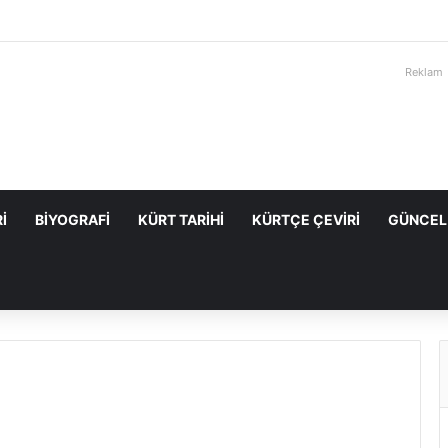
Reklam
I
BIYOGRAFI
KÜRT TARIHI
KÜRTÇE ÇEVIRI
GÜNCEL