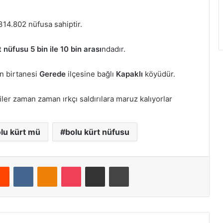
314.802 nüfusa sahiptir.
t nüfusu 5 bin ile 10 bin arası
ndadır.
n birtanesi
Gerede
ilçesine bağlı
Kapaklı
köyüdür.
ler zaman zaman ırkçı saldırılara maruz kalıyorlar
lu kürt mü
bolu kürt nüfusu
Reddit
VKontakte
Odnoklassniki
Pocket
E-Posta ile paylaş
Yazdır