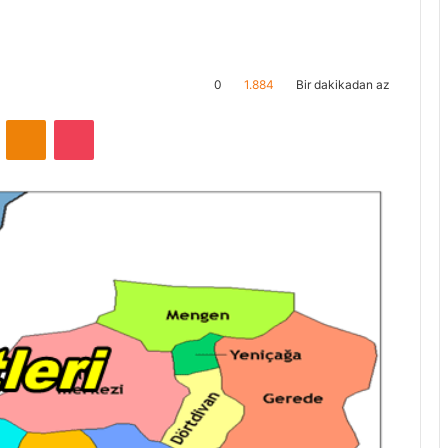
0
1.884
Bir dakikadan az
ontakte
Odnoklassniki
Pocket