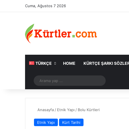
Cuma, Ağustos 7 2026
TÜRKÇE
HOME
KÜRTÇE ŞARKI SÖZLER
Rastgele Makale
Arama
yap
...
Anasayfa
/
Etnik Yapı
/
Bolu Kürtleri
Etnik Yapı
Kürt Tarihi