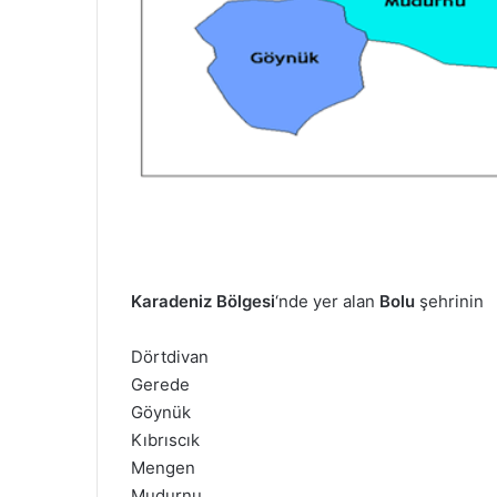
m
e
k
Karadeniz Bölgesi
‘nde yer alan
Bolu
şehrinin
Dörtdivan
Gerede
Göynük
Kıbrıscık
Mengen
Mudurnu