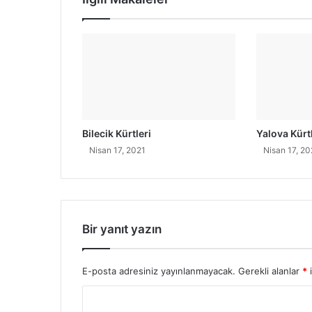
u
K
i
m
d
i
r
?
N
Bilecik Kürtleri
Yalova Kürtl
e
Nisan 17, 2021
Nisan 17, 20
r
e
l
i
d
i
Bir yanıt yazın
r
?
E-posta adresiniz yayınlanmayacak.
Gerekli alanlar
*
i
Y