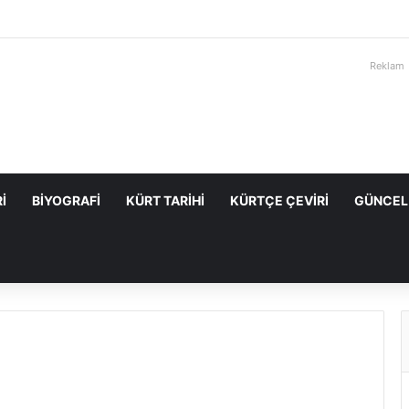
Reklam
I
BIYOGRAFI
KÜRT TARIHI
KÜRTÇE ÇEVIRI
GÜNCEL