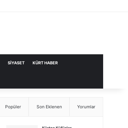
Facebook
X
YouTube
Instagram
Kayıt Ol
Rastgele Makale
Kenar Bölme
SIYASET
KÜRT HABER
Popüler
Son Eklenen
Yorumlar
Kürtçe Küfürler