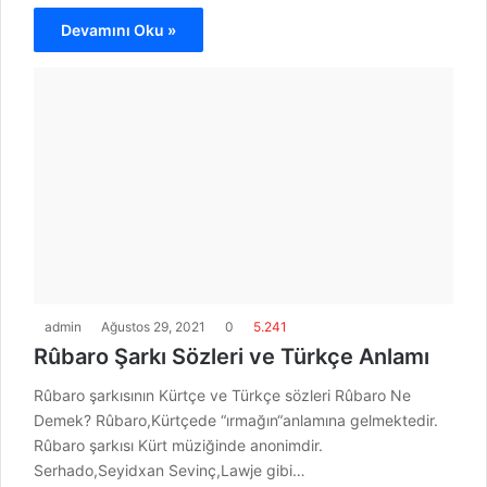
Devamını Oku »
admin
Ağustos 29, 2021
0
5.241
Rûbaro Şarkı Sözleri ve Türkçe Anlamı
Rûbaro şarkısının Kürtçe ve Türkçe sözleri Rûbaro Ne
Demek? Rûbaro,Kürtçede “ırmağın“anlamına gelmektedir.
Rûbaro şarkısı Kürt müziğinde anonimdir.
Serhado,Seyidxan Sevinç,Lawje gibi…