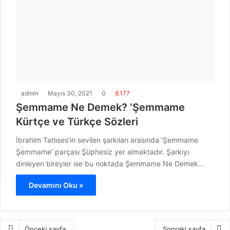
admin
Mayıs 30, 2021
0
8.177
Şemmame Ne Demek? ‘Şemmame
Kürtçe ve Türkçe Sözleri
İbrahim Tatlıses’in sevilen şarkıları arasında ‘Şemmame
Şemmame’ parçası Şüphesiz yer almaktadır. Şarkıyı
dinleyen bireyler ise bu noktada Şemmame Ne Demek…
Devamını Oku »
Önceki sayfa
Sonraki sayfa