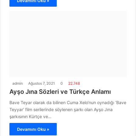
Devamını Oku »
admin
Ağustos 7, 2021
0
22.748
Ayşo Jına Sözleri ve Türkçe Anlamı
Bave Teyar olarak da bilinen Cuma Xelo‘nun oynadığı ‘Bave
Teyyar‘ film serilerinde söylenen şarkı olan Ayşo Jına
şarkısının Kürtçe ve…
Devamını Oku »