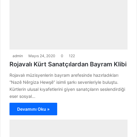
admin
Mayıs 24, 2020
0
122
Rojavalı Kürt Sanatçılardan Bayram Klibi
Rojavalı müzisyenlerin bayram arefesinde hazırladıkları
“Nazê Nêrgiza Hewşê” isimli şarkı sevenleriyle buluştu.
Kürtlerin ulusal kıyafetlerini giyen sanatçıların seslendirdiği
eser sosyal…
Devamını Oku »