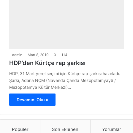
admin
Mart 8, 2019
0
114
HDP’den Kürtçe rap şarkısı
HDP, 31 Mart yerel seçimi için Kürtçe rap şarkısı hazırladı.
Şarkı, Adana NÇM (Navenda Çanda Mezopotamyayê /
Mezopotamya Kültür Merkezi)…
Devamını Oku »
Popüler
Son Eklenen
Yorumlar