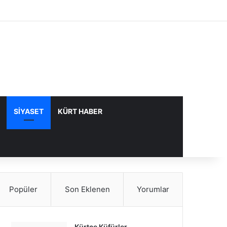
Facebook
X
YouTube
Instagram
Kayıt Ol
Rastgele Makale
Kenar Bölme
SIYASET
KÜRT HABER
Popüler
Son Eklenen
Yorumlar
Kürtçe Küfürler