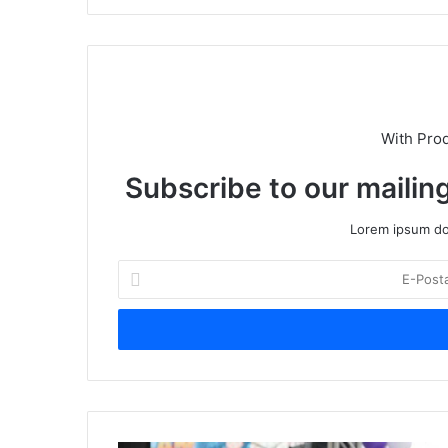
sit
esi
With Pro
Subscribe to our mailing
Lorem ipsum dol
E
-
P
o
s
t
a
a
d