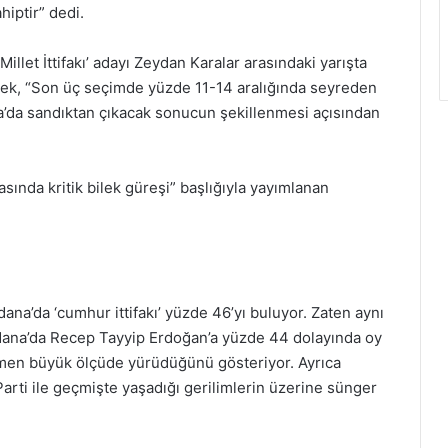
iptir” dedi.
Millet İttifakı’ adayı Zeydan Karalar arasındaki yarışta
ek, “Son üç seçimde yüzde 11-14 aralığında seyreden
a’da sandıktan çıkacak sonucun şekillenmesi açısından
rasında kritik bilek güreşi” başlığıyla yayımlanan
ana’da ‘cumhur ittifakı’ yüzde 46’yı buluyor. Zaten aynı
dana’da Recep Tayyip Erdoğan’a yüzde 44 dolayında oy
rağmen büyük ölçüde yürüdüğünü gösteriyor. Ayrıca
rti ile geçmişte yaşadığı gerilimlerin üzerine sünger