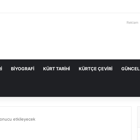
Reklam
I
BIYOGRAFI
KÜRT TARIHI
KÜRTÇE ÇEVIRI
GÜNCEL
onucu etkileyecek