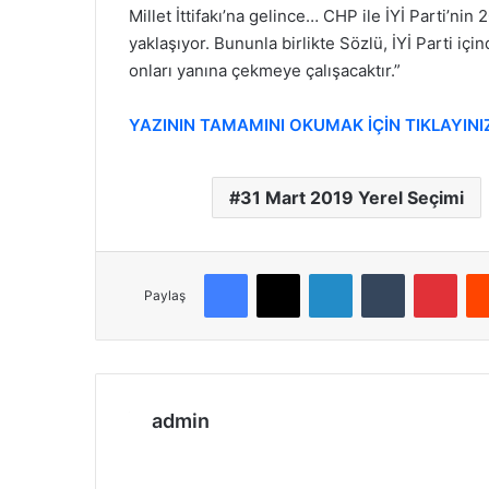
Millet İttifakı’na gelince… CHP ile İYİ Parti’nin
yaklaşıyor. Bununla birlikte Sözlü, İYİ Parti i
onları yanına çekmeye çalışacaktır.”
YAZININ TAMAMINI OKUMAK İÇİN TIKLAYINI
31 Mart 2019 Yerel Seçimi
Facebook
X
LinkedIn
Tumblr
Pinterest
Paylaş
admin
We
b