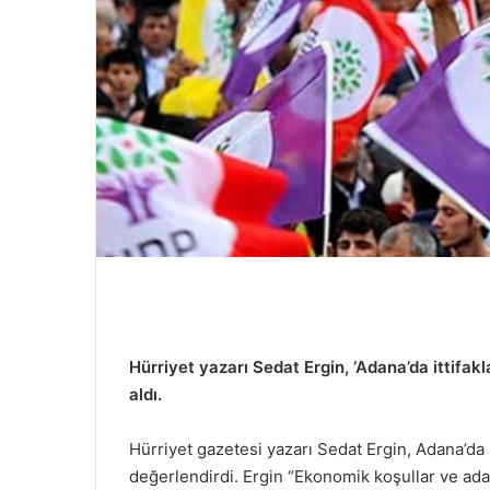
e
r
m
e
k
Hürriyet yazarı Sedat Ergin, ‘Adana’da ittifakla
aldı.
Hürriyet gazetesi yazarı Sedat Ergin, Adana’da 
değerlendirdi. Ergin “Ekonomik koşullar ve aday