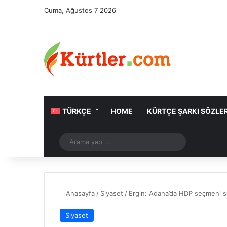
Cuma, Ağustos 7 2026
TÜRKÇE
HOME
KÜRTÇE ŞARKI SÖZLER
Rastgele Makale
Arama
yap
...
Anasayfa
/
Siyaset
/
Ergin: Adana’da HDP seçmeni s
Siyaset