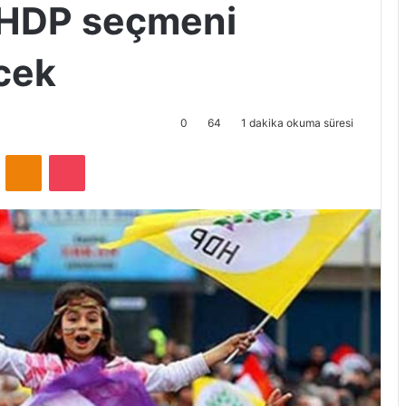
 HDP seçmeni
cek
0
64
1 dakika okuma süresi
ontakte
Odnoklassniki
Pocket