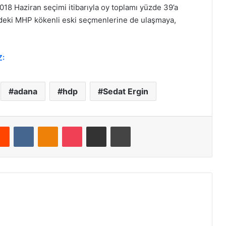
 2018 Haziran seçimi itibarıyla oy toplamı yüzde 39’a
çindeki MHP kökenli eski seçmenlerine de ulaşmaya,
Z:
adana
hdp
Sedat Ergin
Reddit
VKontakte
Odnoklassniki
Pocket
E-Posta ile paylaş
Yazdır