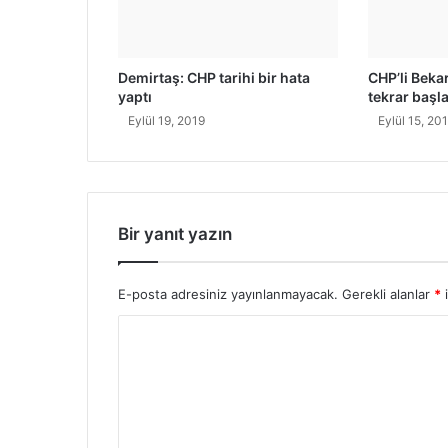
n
b
a
Demirtaş: CHP tarihi bir hata
CHP’li Beka
h
yaptı
tekrar başl
s
Eylül 19, 2019
Eylül 15, 20
e
d
i
y
o
r
Bir yanıt yazın
o
n
l
E-posta adresiniz yayınlanmayacak.
Gerekli alanlar
*
i
a
Y
r
D
o
e
r
m
i
u
r