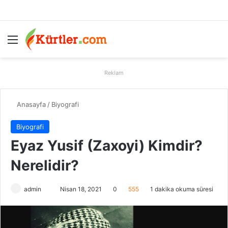
Menü
A
Reklam
Anasayfa
/
Biyografi
Biyografi
Eyaz Yusif (Zaxoyi) Kimdir?
Nerelidir?
admin
B
Nisan 18, 2021
0
555
1 dakika okuma süresi
i
r
e