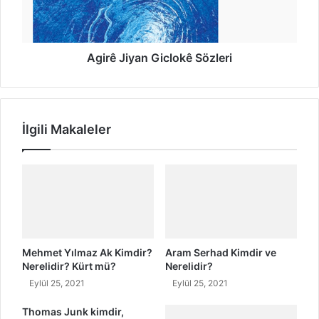
t
i
i
y
T
a
ü
n
Agirê Jiyan Giclokê Sözleri
r
G
k
i
ç
c
e
l
İlgili Makaleler
S
o
ö
k
z
ê
l
S
e
ö
r
z
i
l
e
r
Mehmet Yılmaz Ak Kimdir?
Aram Serhad Kimdir ve
i
Nerelidir? Kürt mü?
Nerelidir?
Eylül 25, 2021
Eylül 25, 2021
Thomas Junk kimdir,