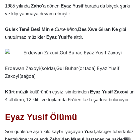
1985 yılında
Zaho’a
dönen
Eyaz Yusif
burada da birçok şarkı
ve klip yapmaya devam etmiştir.
Gulek Tenê Besî Min e
,
Cuxe Mino,
Bes Xwe Giran Ke
gibi
unutulmaz müzikler
Eyaz Yusif
‘e aittir.
Erdewan Zaxoyi(solda),Gul Buhar(ortada) Eyaz Yusif
Zaxoyi(sağda)
Kürt
müzik kültürünün eşsiz isimlerinden
Eyaz Yusif Zaxoyi
‘un
4 albümü, 12 klibi ve toplamda 65’den fazla şarkısı bulunuyor.
Eyaz Yusif Ölümü
Son günlerde aşırı kilo kaybı yaşayan
Yusif
,akciğer tüberküloz
hastalığına yakalandı.
Zaho’dan
Musul
hastanesine nakledililir