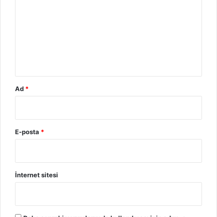
u
m
*
Ad
*
E-posta
*
İnternet sitesi