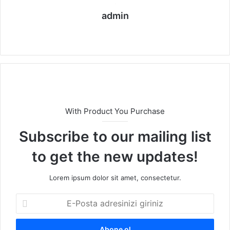
admin
We
b
sit
esi
With Product You Purchase
Subscribe to our mailing list
to get the new updates!
Lorem ipsum dolor sit amet, consectetur.
E
-
P