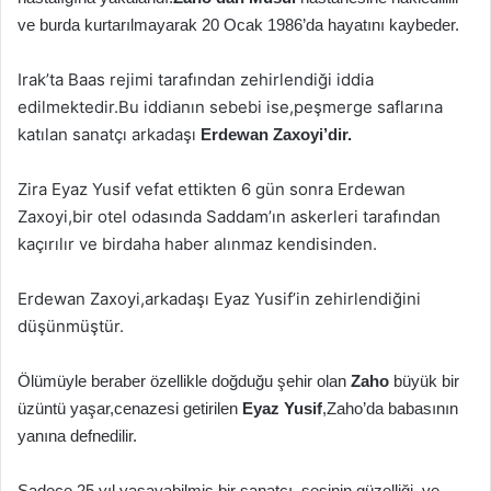
ve burda kurtarılmayarak 20 Ocak 1986’da hayatını kaybeder.
Irak’ta Baas rejimi tarafından zehirlendiği iddia
edilmektedir.Bu iddianın sebebi ise,peşmerge saflarına
katılan sanatçı arkadaşı
Erdewan Zaxoyi’dir.
Zira Eyaz Yusif vefat ettikten 6 gün sonra Erdewan
Zaxoyi,bir otel odasında Saddam’ın askerleri tarafından
kaçırılır ve birdaha haber alınmaz kendisinden.
Erdewan Zaxoyi,arkadaşı Eyaz Yusif’in zehirlendiğini
düşünmüştür.
Ölümüyle beraber özellikle doğduğu şehir olan
Zaho
büyük bir
üzüntü yaşar,cenazesi getirilen
Eyaz Yusif
,Zaho’da babasının
yanına defnedilir.
Sadece 25 yıl yaşayabilmiş bir sanatçı. sesinin güzelliği, ve