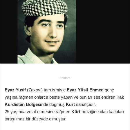
-
p
o
s
t
a
g
ö
n
d
e
Reklam
r
m
Eyaz Yusif
(Zaxoyi) tam ismiyle
Eyaz Yûsif Ehmed
genç
e
yaşına rağmen onlarca beste yapan ve bunları seslendiren
Irak
k
Kürdistan Bölgesi
nde doğmuş
Kürt
sanatçıdır.
25 yaşında vefat etmesine rağmen
Kürt
müziğine olan katkıları
tartışılmaz bir düzeyde olmuştur.