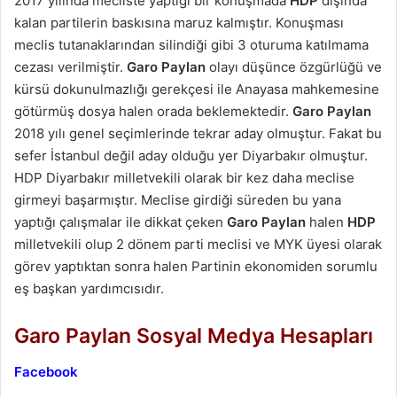
2017 yılında mecliste yaptığı bir konuşmada
HDP
dışında
kalan partilerin baskısına maruz kalmıştır. Konuşması
meclis tutanaklarından silindiği gibi 3 oturuma katılmama
cezası verilmiştir.
Garo Paylan
olayı düşünce özgürlüğü ve
kürsü dokunulmazlığı gerekçesi ile Anayasa mahkemesine
götürmüş dosya halen orada beklemektedir.
Garo Paylan
2018 yılı genel seçimlerinde tekrar aday olmuştur. Fakat bu
sefer İstanbul değil aday olduğu yer Diyarbakır olmuştur.
HDP Diyarbakır milletvekili olarak bir kez daha meclise
girmeyi başarmıştır. Meclise girdiği süreden bu yana
yaptığı çalışmalar ile dikkat çeken
Garo Paylan
halen
HDP
milletvekili olup 2 dönem parti meclisi ve MYK üyesi olarak
görev yaptıktan sonra halen Partinin ekonomiden sorumlu
eş başkan yardımcısıdır.
Garo Paylan Sosyal Medya Hesapları
Facebook