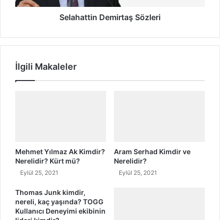
e
i
r
n
Selahattin Demirtaş Sözleri
e
D
l
e
i
m
d
i
İlgili Makaleler
i
r
r
t
?
a
S
ş
e
S
z
ö
a
z
i
l
T
e
Mehmet Yılmaz Ak Kimdir?
Aram Serhad Kimdir ve
e
r
Nerelidir? Kürt mü?
Nerelidir?
m
i
Eylül 25, 2021
Eylül 25, 2021
e
l
Thomas Junk kimdir,
l
nereli, kaç yaşında? TOGG
Kullanıcı Deneyimi ekibinin
i