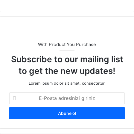
b
sit
esi
With Product You Purchase
Subscribe to our mailing list
to get the new updates!
Lorem ipsum dolor sit amet, consectetur.
E
-
P
o
s
t
a