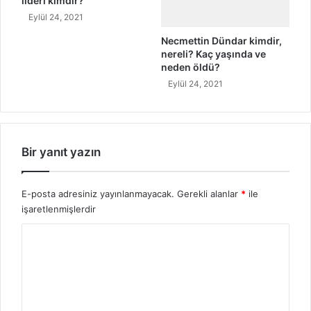
lideri kimdir?
K
ü
Eylül 24, 2021
r
Necmettin Dündar kimdir,
t
nereli? Kaç yaşında ve
m
neden öldü?
ü
Eylül 24, 2021
?
Bir yanıt yazın
E-posta adresiniz yayınlanmayacak.
Gerekli alanlar
*
ile
işaretlenmişlerdir
Y
o
r
u