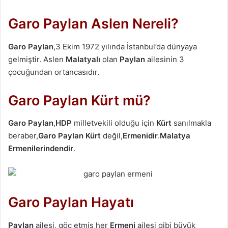
Garo Paylan Aslen Nereli?
Garo Paylan
,3 Ekim 1972 yılında İstanbul’da dünyaya
gelmiştir. Aslen
Malatyalı
olan
Paylan
ailesinin 3
çocuğundan ortancasıdır.
Garo Paylan Kürt mü?
Garo Paylan
,
HDP
milletvekili olduğu için
Kürt
sanılmakla
beraber,
Garo Paylan
Kürt
değil,
Ermenidir
.
Malatya
Ermenilerindendir
.
Garo Paylan Hayatı
Paylan
ailesi, göç etmiş her
Ermeni
ailesi gibi büyük