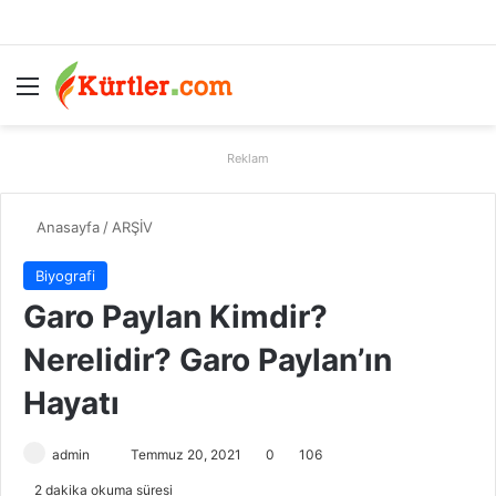
Menü
A
Reklam
Anasayfa
/
ARŞİV
Biyografi
Garo Paylan Kimdir?
Nerelidir? Garo Paylan’ın
Hayatı
admin
B
Temmuz 20, 2021
0
106
i
2 dakika okuma süresi