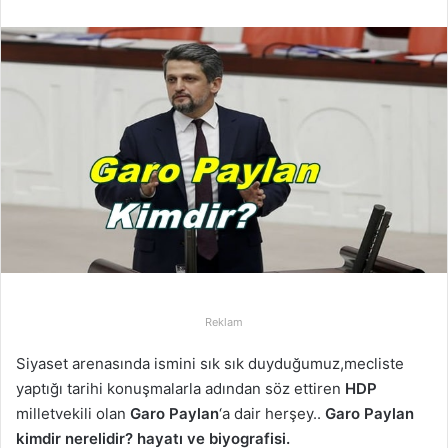
r
e
-
p
o
s
t
a
g
ö
n
d
e
r
Reklam
m
Siyaset arenasında ismini sık sık duyduğumuz,mecliste
e
yaptığı tarihi konuşmalarla adından söz ettiren
HDP
k
milletvekili olan
Garo Paylan
‘a dair herşey..
Garo Paylan
kimdir nerelidir? hayatı ve biyografisi.