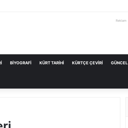
Reklam
I
BIYOGRAFI
KÜRT TARIHI
KÜRTÇE ÇEVIRI
GÜNCEL
ri