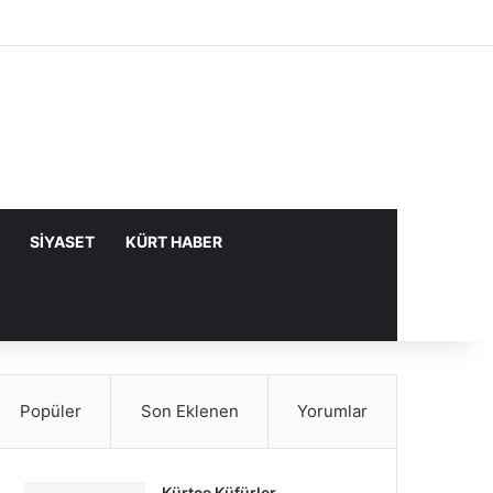
Facebook
X
YouTube
Instagram
Kayıt Ol
Rastgele Makale
Kenar Bölme
SIYASET
KÜRT HABER
Popüler
Son Eklenen
Yorumlar
Kürtçe Küfürler