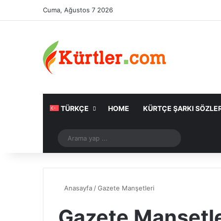
Cuma, Ağustos 7 2026
TÜRKÇE
HOME
KÜRTÇE ŞARKI SÖZLER
Rastgele Makale
Arama
yap
...
Anasayfa
/
Gazete Manşetleri
Gazete Manşetle