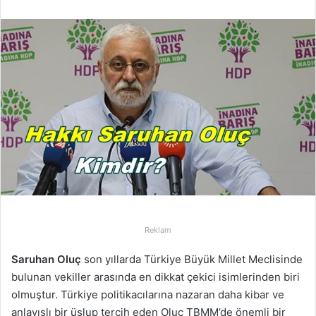
r
e
-
p
o
s
t
a
g
ö
n
d
e
r
Reklam
m
Saruhan Oluç
son yıllarda Türkiye Büyük Millet Meclisinde
e
bulunan vekiller arasında en dikkat çekici isimlerinden biri
k
olmuştur. Türkiye politikacılarına nazaran daha kibar ve
anlayışlı bir üslup tercih eden Oluç TBMM’de önemli bir