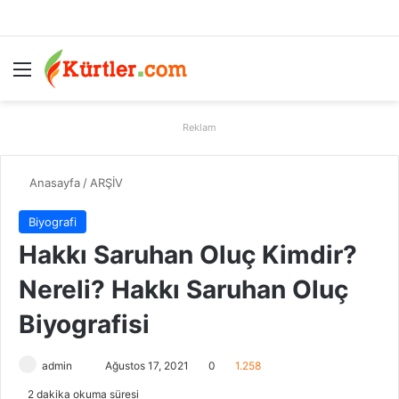
Menü
A
Reklam
Anasayfa
/
ARŞİV
Biyografi
Hakkı Saruhan Oluç Kimdir?
Nereli? Hakkı Saruhan Oluç
Biyografisi
admin
B
Ağustos 17, 2021
0
1.258
i
2 dakika okuma süresi