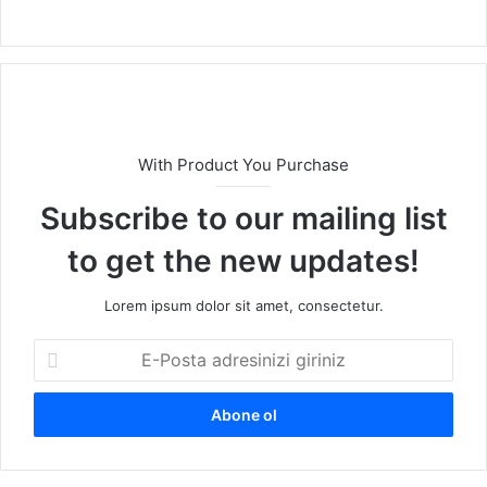
b
sit
esi
With Product You Purchase
Subscribe to our mailing list
to get the new updates!
Lorem ipsum dolor sit amet, consectetur.
E
-
P
o
s
t