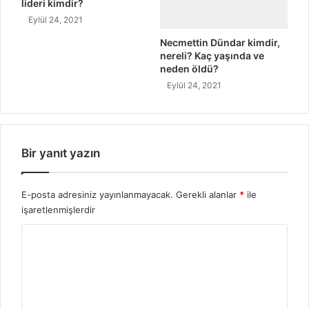
lideri kimdir?
ı
ı
ş
Eylül 24, 2021
B
Necmettin Dündar kimdir,
e
nereli? Kaç yaşında ve
ş
neden öldü?
t
Eylül 24, 2021
a
ş
B
i
y
Bir yanıt yazın
o
g
r
E-posta adresiniz yayınlanmayacak.
Gerekli alanlar
*
ile
a
işaretlenmişlerdir
f
Y
i
s
o
i
r
u