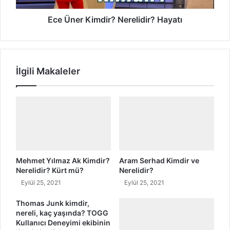
i
i
r
m
Ece Üner Kimdir? Nerelidir? Hayatı
?
d
N
i
e
r
r
?
İlgili Makaleler
e
N
l
e
i
r
d
e
i
l
r
i
?
d
M
i
e
r
Mehmet Yılmaz Ak Kimdir?
Aram Serhad Kimdir ve
r
?
Nerelidir? Kürt mü?
Nerelidir?
a
H
Eylül 25, 2021
Eylül 25, 2021
l
a
D
y
Thomas Junk kimdir,
a
nereli, kaç yaşında? TOGG
a
Kullanıcı Deneyimi ekibinin
n
t