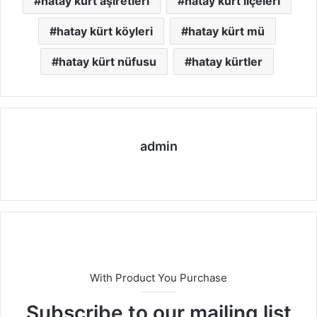
hatay kürt aşiretleri
hatay kürt ilçeleri
hatay kürt köyleri
hatay kürt mü
hatay kürt nüfusu
hatay kürtler
admin
We
b
sit
esi
With Product You Purchase
Subscribe to our mailing list