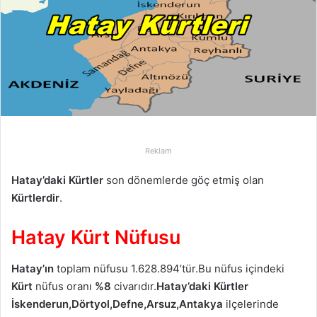
p
o
s
t
a
g
ö
n
d
Reklam
e
r
Hatay’daki
Kürtler
son dönemlerde göç etmiş olan
m
Kürtlerdir
.
e
k
Hatay Kürt Nüfusu
Hatay’ın
toplam nüfusu 1.628.894’tür.Bu nüfus içindeki
Kürt
nüfus oranı
%8
civarıdır.
Hatay’daki Kürtler
İskenderun,Dörtyol,Defne,Arsuz,Antakya
ilçelerinde