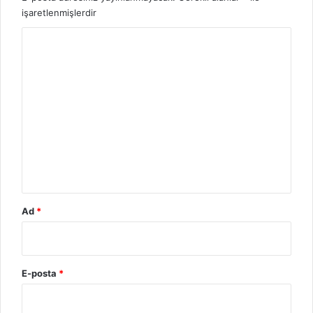
işaretlenmişlerdir
Y
o
r
u
m
*
Ad
*
E-posta
*