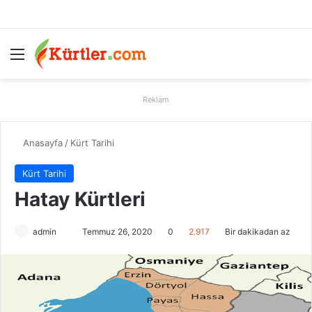
Menü
A
Reklam
Anasayfa
/
Kürt Tarihi
Kürt Tarihi
Hatay Kürtleri
admin
B
Temmuz 26, 2020
0
2.917
Bir dakikadan az
i
r
e
-