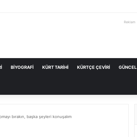
Reklam
I
BIYOGRAFI
KÜRT TARIHI
KÜRTÇE ÇEVIRI
GÜNCEL
pmayı bırakın, başka şeyleri konuşalım