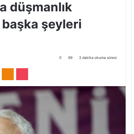
na düşmanlık
 başka şeyleri
0
69
3 dakika okuma süresi
ontakte
Odnoklassniki
Pocket