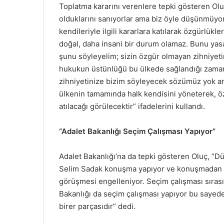
Toplatma kararını verenlere tepki gösteren Olu
olduklarını sanıyorlar ama biz öyle düşünmüyor
kendileriyle ilgili kararlara katılarak özgürlük
doğal, daha insani bir durum olamaz. Bunu yas
şunu söyleyelim; sizin özgür olmayan zihniyetini
hukukun üstünlüğü bu ülkede sağlandığı zaman 
zihniyetinize bizim söyleyecek sözümüz yok am
ülkenin tamamında halk kendisini yöneterek, öz
atılacağı görülecektir” ifadelerini kullandı.
“Adalet Bakanlığı Seçim Çalışması Yapıyor”
Adalet Bakanlığı’na da tepki gösteren Oluç, “Dün
Selim Sadak konuşma yapıyor ve konuşmadan he
görüşmesi engelleniyor. Seçim çalışması sırasın
Bakanlığı da seçim çalışması yapıyor bu sayede.
birer parçasıdır” dedi.