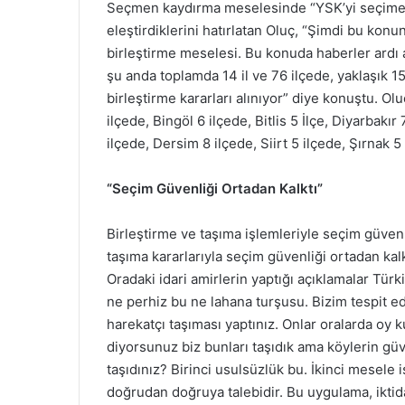
Seçmen kaydırma meselesinde “YSK’yi seçime 
eleştirdiklerini hatırlatan Oluç, “Şimdi bu konu
birleştirme meselesi. Bu konuda haberler ardı 
şu anda toplamda 14 il ve 76 ilçede, yaklaşık 1
birleştirme kararları alınıyor” diye konuştu. Oluç
ilçede, Bingöl 6 ilçede, Bitlis 5 İlçe, Diyarbakır
ilçede, Dersim 8 ilçede, Siirt 5 ilçede, Şırnak 5
“Seçim Güvenliği Ortadan Kalktı”
Birleştirme ve taşıma işlemleriyle seçim güvenli
taşıma kararlarıyla seçim güvenliği ortadan kal
Oradaki idari amirlerin yaptığı açıklamalar Türk
ne perhiz bu ne lahana turşusu. Bizim tespit ede
harekatçı taşıması yaptınız. Onlar oralarda oy 
diyorsunuz biz bunları taşıdık ama köylerin gü
taşıdınız? Birinci usulsüzlük bu. İkinci mesele 
doğrudan doğruya talebidir. Bu uygulama, iktid