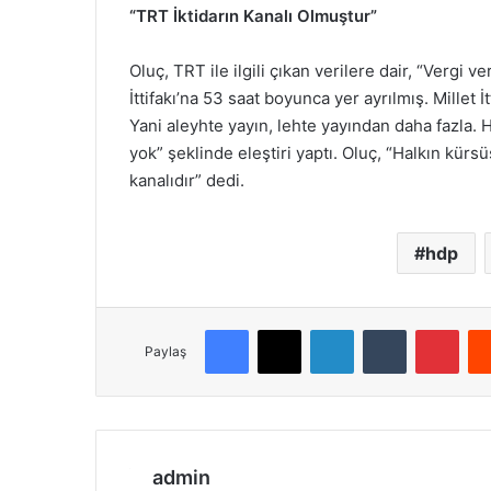
“TRT İktidarın Kanalı Olmuştur”
Oluç, TRT ile ilgili çıkan verilere dair, “Vergi
İttifakı’na 53 saat boyunca yer ayrılmış. Millet İ
Yani aleyhte yayın, lehte yayından daha fazla. 
yok” şeklinde eleştiri yaptı. Oluç, “Halkın kür
kanalıdır” dedi.
hdp
Facebook
X
LinkedIn
Tumblr
Pinterest
Paylaş
admin