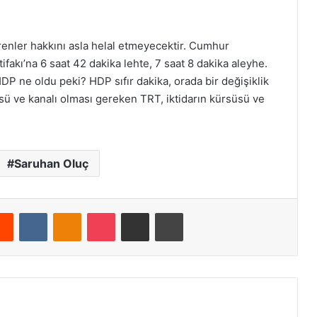
 verenler hakkını asla helal etmeyecektir. Cumhur
ttifakı’na 6 saat 42 dakika lehte, 7 saat 8 dakika aleyhe.
HDP ne oldu peki? HDP sıfır dakika, orada bir değişiklik
süsü ve kanalı olması gereken TRT, iktidarın kürsüsü ve
Saruhan Oluç
Reddit
VKontakte
Odnoklassniki
Pocket
E-Posta ile paylaş
Yazdır