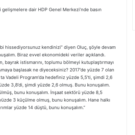
 gelişmelere dair HDP Genel Merkezi’nde basın
gibi hissediyorsunuz kendinizi” diyen Oluç, şöyle devam
onuşalım. Biraz evvel ekonomideki veriler açıklandı.
n, bayrak istismarını, toplumu bölmeyi kutuplaştırmayı
maya başlasak ne diyeceksiniz? 2017’de yüzde 7 olan
 Vadeli Program’da hedefiniz yüzde 5,5’ti, şimdi 2,6
zde 3,8’di, şimdi yüzde 2,6 olmuş. Bunu konuşalım.
ülmüş, bunu konuşalım. İnşaat sektörü yüzde 8,5
yüzde 3 küçülme olmuş, bunu konuşalım. Hane halkı
rımlar yüzde 14 düştü, bunu konuşalım.”