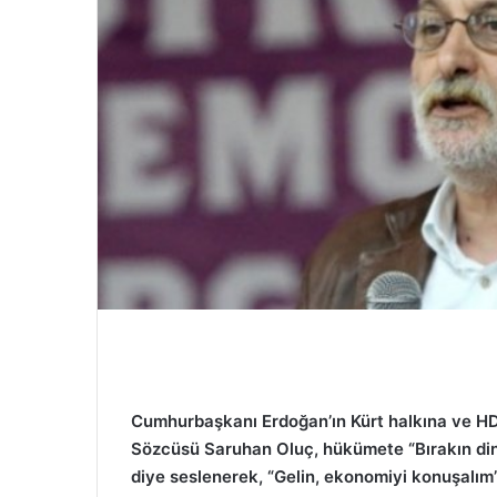
ö
n
d
e
r
m
e
k
Cumhurbaşkanı Erdoğan’ın Kürt halkına ve HD
Sözcüsü Saruhan Oluç, hükümete “Bırakın din 
diye seslenerek, “Gelin, ekonomiyi konuşalım”