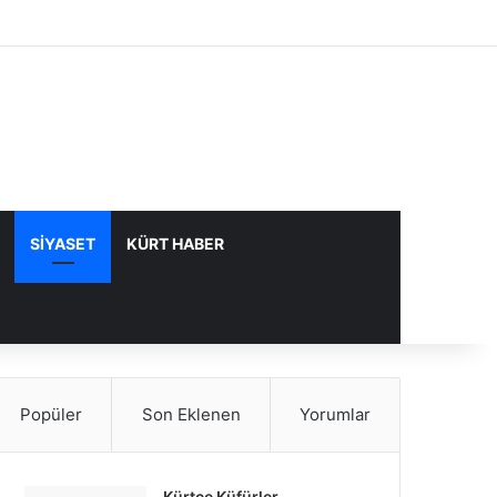
Facebook
X
YouTube
Instagram
Kayıt Ol
Rastgele Makale
Kenar Bölme
SIYASET
KÜRT HABER
Popüler
Son Eklenen
Yorumlar
Kürtçe Küfürler