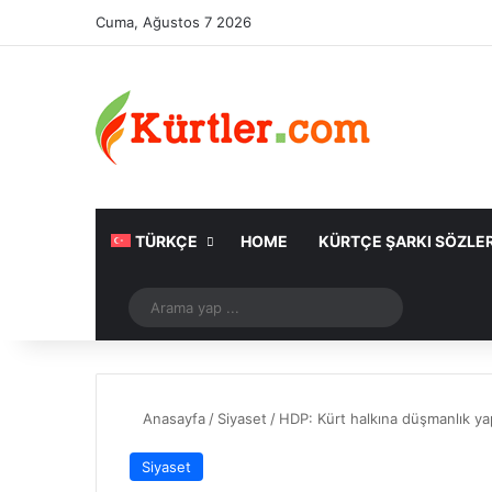
Cuma, Ağustos 7 2026
TÜRKÇE
HOME
KÜRTÇE ŞARKI SÖZLER
Rastgele Makale
Arama
yap
...
Anasayfa
/
Siyaset
/
HDP: Kürt halkına düşmanlık ya
Siyaset