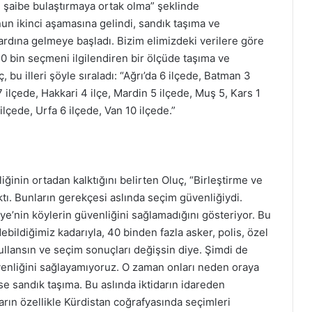
şaibe bulaştırmaya ortak olma” şeklinde
nun ikinci aşamasına gelindi, sandık taşıma ve
ardına gelmeye başladı. Bizim elimizdeki verilere göre
50 bin seçmeni ilgilendiren bir ölçüde taşıma ve
, bu illeri şöyle sıraladı: “Ağrı’da 6 ilçede, Batman 3
 7 ilçede, Hakkari 4 ilçe, Mardin 5 ilçede, Muş 5, Kars 1
 ilçede, Urfa 6 ilçede, Van 10 ilçede.”
ğinin ortadan kalktığını belirten Oluç, “Birleştirme ve
ktı. Bunların gerekçesi aslında seçim güvenliğiydi.
iye’nin köylerin güvenliğini sağlamadığını gösteriyor. Bu
bildiğimiz kadarıyla, 40 binden fazla asker, polis, özel
kullansın ve seçim sonuçları değişsin diye. Şimdi de
venliğini sağlayamıyoruz. O zaman onları neden oraya
ise sandık taşıma. Bu aslında iktidarın idareden
arın özellikle Kürdistan coğrafyasında seçimleri