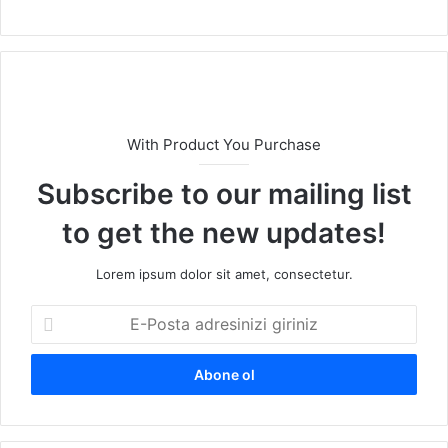
b
sit
esi
With Product You Purchase
Subscribe to our mailing list
to get the new updates!
Lorem ipsum dolor sit amet, consectetur.
E
-
P
o
s
t
a