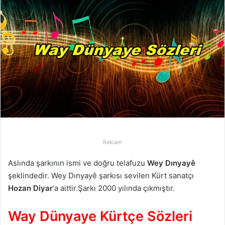
-
p
o
s
t
a
g
ö
n
d
e
r
Reklam
m
Aslında şarkının ismi ve doğru telafuzu
Wey Dınyayê
e
şeklindedir. Wey Dınyayê şarkısı sevilen Kürt sanatçı
k
Hozan Diyar
‘a aittir.Şarkı 2000 yılında çıkmıştır.
Way Dünyaye Kürtçe Sözleri