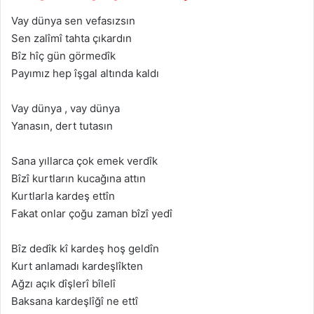
Vay dünya sen vefasızsın
Sen zalîmî tahta çıkardın
Bîz hîç gün görmedîk
Payımız hep îşgal altında kaldı
Vay dünya , vay dünya
Yanasın, dert tutasın
Sana yıllarca çok emek verdîk
Bîzî kurtların kucağına attın
Kurtlarla kardeş ettîn
Fakat onlar çoğu zaman bîzî yedî
Bîz dedîk kî kardeş hoş geldîn
Kurt anlamadı kardeşlîkten
Ağzı açık dîşlerî bîlelî
Baksana kardeşlîğî ne ettî