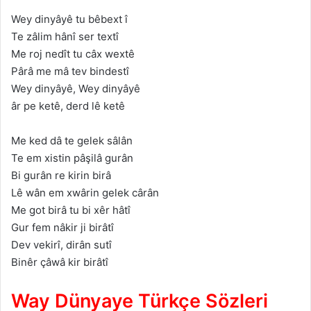
Wey dinyâyê tu bêbext î
Te zâlim hânî ser textî
Me roj nedît tu câx wextê
Pârâ me mâ tev bindestî
Wey dinyâyê, Wey dinyâyê
âr pe ketê, derd lê ketê
Me ked dâ te gelek sâlân
Te em xistin pâşilâ gurân
Bi gurân re kirin birâ
Lê wân em xwârin gelek cârân
Me got birâ tu bi xêr hâtî
Gur fem nâkir ji birâtî
Dev vekirî, dirân sutî
Binêr çâwâ kir birâtî
Way Dünyaye Türkçe Sözleri