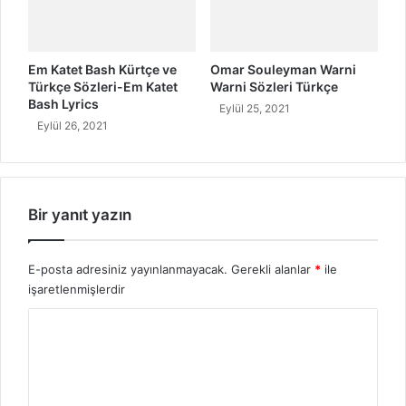
r
s
e
t
l
u
i
Em Katet Bash Kürtçe ve
Omar Souleyman Warni
l
d
Türkçe Sözleri-Em Katet
Warni Sözleri Türkçe
a
i
Bash Lyrics
Eylül 25, 2021
r
r
Eylül 26, 2021
!
?
H
a
y
a
Bir yanıt yazın
t
ı
E-posta adresiniz yayınlanmayacak.
Gerekli alanlar
*
ile
işaretlenmişlerdir
Y
o
r
u