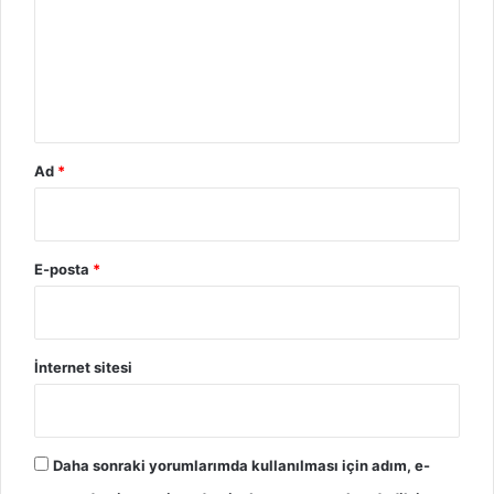
m
*
Ad
*
E-posta
*
İnternet sitesi
Daha sonraki yorumlarımda kullanılması için adım, e-