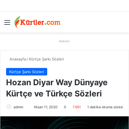
Menü
A
Reklam
Anasayfa
/
Kürtçe Şarkı Sözleri
Kürtçe Şarkı Sözleri
Hozan Diyar Way Dünyaye
Kürtçe ve Türkçe Sözleri
admin
B
Nisan 11, 2020
0
7.661
1 dakika okuma süresi
i
r
e