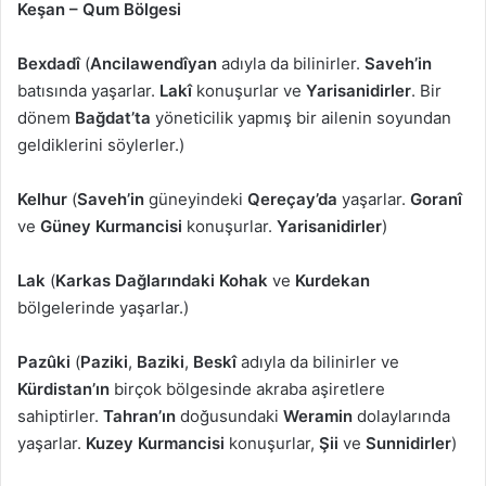
Keşan – Qum Bölgesi
Bexdadî
(
Ancilawendîyan
adıyla da bilinirler.
Saveh’in
batısında yaşarlar.
Lakî
konuşurlar ve
Yarisanidirler
. Bir
dönem
Bağdat’ta
yöneticilik yapmış bir ailenin soyundan
geldiklerini söylerler.)
Kelhur
(
Saveh’in
güneyindeki
Qereçay’da
yaşarlar.
Goranî
ve
Güney Kurmancisi
konuşurlar.
Yarisanidirler
)
Lak
(
Karkas Dağlarındaki Kohak
ve
Kurdekan
bölgelerinde yaşarlar.)
Pazûki
(
Paziki
,
Baziki
,
Beskî
adıyla da bilinirler ve
Kürdistan’ın
birçok bölgesinde akraba aşiretlere
sahiptirler.
Tahran’ın
doğusundaki
Weramin
dolaylarında
yaşarlar.
Kuzey Kurmancisi
konuşurlar,
Şii
ve
Sunnidirler
)