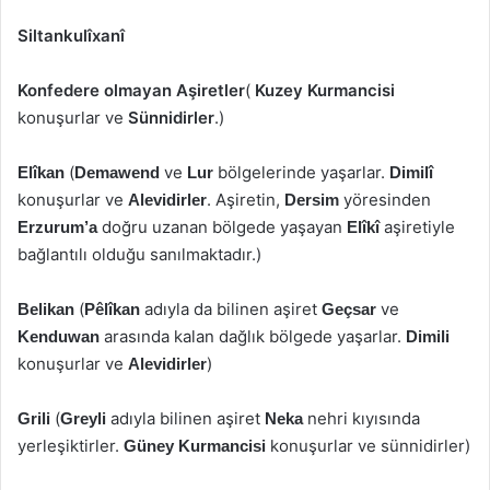
Siltankulîxanî
Konfedere olmayan Aşiretler
(
Kuzey Kurmancisi
konuşurlar ve
Sünnidirler
.)
(
ve
bölgelerinde yaşarlar.
Elîkan
Demawend
Lur
Dimilî
konuşurlar ve
. Aşiretin,
yöresinden
Alevidirler
Dersim
doğru uzanan bölgede yaşayan
aşiretiyle
Erzurum’a
Elîkî
bağlantılı olduğu sanılmaktadır.)
(
adıyla da bilinen aşiret
ve
Belikan
Pêlîkan
Geçsar
arasında kalan dağlık bölgede yaşarlar.
Kenduwan
Dimili
konuşurlar ve
)
Alevidirler
(
adıyla bilinen aşiret
nehri kıyısında
Grili
Greyli
Neka
yerleşiktirler.
konuşurlar ve sünnidirler)
Güney Kurmancisi