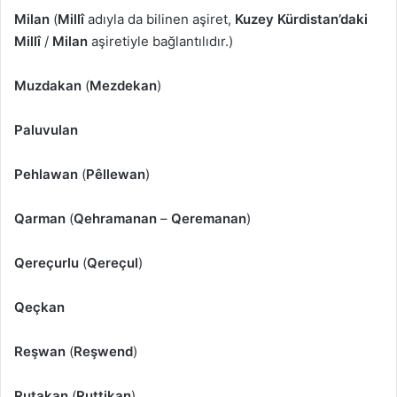
Milan
(
Millî
adıyla da bilinen aşiret,
Kuzey Kürdistan’daki
Millî
/
Milan
aşiretiyle bağlantılıdır.)
Muzdakan
(
Mezdekan
)
Paluvulan
Pehlawan
(
Pêllewan
)
Qarman
(
Qehramanan
–
Qeremanan
)
Qereçurlu
(
Qereçul
)
Qeçkan
Reşwan
(
Reşwend
)
Rutakan
(
Ruttikan
)