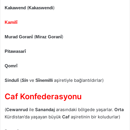
(
)
Kakawend
Kakaswendi
Kamilî
(
)
Murad Goranî
Miraz Goranî
Pitawasarî
Qomrî
Sindulî
(
ve
aşiretiyle bağlantıldırlar)
Sîn
Sînemilli
Caf Konfederasyonu
(
Cewanrud
ile
Sanandaj
arasındaki bölgede yaşarlar.
Orta
Kürdistan’da yaşayan büyük
Caf
aşiretinin bir koludurlar)