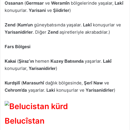
Ossanan
(
Germsar
ve
Weramîn
bölgelerinde yaşalar,
Lakî
konuşurlar.
Yarisani
ve
Şiidirler
)
Zend
(
Kum’un
güneybatısında yaşalar.
Lakî
konuşurlar ve
Yarisanidirler
. Diğer
Zend
aşiretleriyle akrabadılar.)
Fars Bölgesi
(
hemen
yaşarlar.
Kakai
Şiraz’ın
Kuzey Batısında
Lakî
konuşurlar,
)
Yarisanidirler
Kurdşilî
(
Marasurhî
dağlık bölgesinde,
Şerî Naw
ve
Cehrom’da
yaşarlar.
Laki
konuşurlar ve
Yarisanidirler
)
Belucîstan