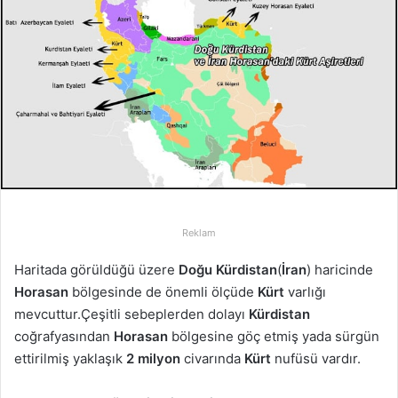
-
p
o
s
t
a
g
ö
n
d
e
Reklam
r
Haritada görüldüğü üzere
Doğu Kürdistan
(
İran
) haricinde
m
Horasan
bölgesinde de önemli ölçüde
Kürt
varlığı
e
mevcuttur.Çeşitli sebeplerden dolayı
Kürdistan
k
coğrafyasından
Horasan
bölgesine göç etmiş yada sürgün
ettirilmiş yaklaşık
2 milyon
civarında
Kürt
nufüsü vardır.