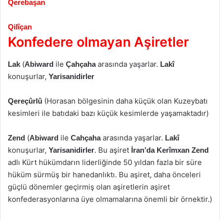
Qerebaşan
Qilîçan
Konfedere olmayan Aşiretler
(
ile
arasında yaşarlar.
Lak
Abiward
Çahçaha
Lakî
konuşurlar,
Yarisanidirler
(Horasan bölgesinin daha küçük olan Kuzeybatı
Qereçûrlû
kesimleri ile batıdaki bazı küçük kesimlerde yaşamaktadır)
(
ile
arasında yaşarlar.
Zend
Abiward
Cahçaha
Lakî
konuşurlar,
. Bu aşiret
Yarisanidirler
İran’da Kerîmxan Zend
adlı Kürt hükümdarın liderliğinde 50 yıldan fazla bir süre
hüküm sürmüş bir hanedanlıktı. Bu aşiret, daha önceleri
güçlü dönemler geçirmiş olan aşiretlerin aşiret
konfederasyonlarına üye olmamalarına önemli bir örnektir.)