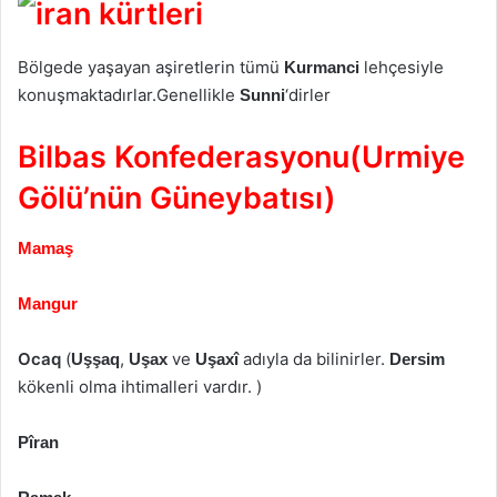
Bölgede yaşayan aşiretlerin tümü
lehçesiyle
Kurmanci
konuşmaktadırlar.Genellikle
‘dirler
Sunni
Bilbas Konfederasyonu(Urmiye
Gölü’nün Güneybatısı)
Mamaş
Mangur
Ocaq
(
,
ve
adıyla da bilinirler.
Uşşaq
Uşax
Uşaxî
Dersim
kökenli olma ihtimalleri vardır. )
Pîran