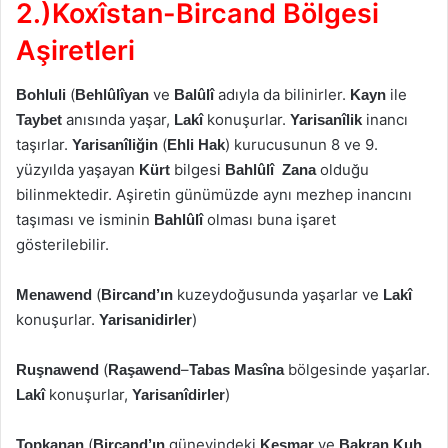
2.)Koxîstan-Bircand Bölgesi
Aşiretleri
(
ve
adıyla da bilinirler.
ile
Bohluli
Behlûlîyan
Balûlî
Kayn
anısında yaşar,
konuşurlar.
inancı
Taybet
Lakî
Yarisanîlik
taşırlar.
(
) kurucusunun 8 ve 9.
Yarisanîliğin
Ehli Hak
yüzyılda yaşayan
bilgesi
olduğu
Kürt
Bahlûlî
Zana
bilinmektedir. Aşiretin günümüzde aynı mezhep inancını
taşıması ve isminin
olması buna işaret
Bahlûlî
gösterilebilir.
(
kuzeydoğusunda yaşarlar ve
Menawend
Bircand’ın
Lakî
konuşurlar.
)
Yarisanidirler
(
–
bölgesinde yaşarlar.
Ruşnawend
Raşawend
Tabas Masîna
konuşurlar,
)
Lakî
Yarisanîdirler
(
güneyindeki
ve
Topkanan
Bircand’ın
Keşmar
Bakran Kuh