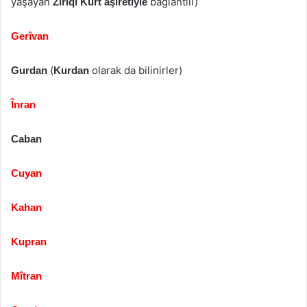
yaşayan
bağlantılı)
Ziriqî Kürt aşiretiyle
Gerîvan
(
olarak da bilinirler)
Gurdan
Kurdan
Înran
Caban
Cuyan
Kahan
Kupran
Mîtran