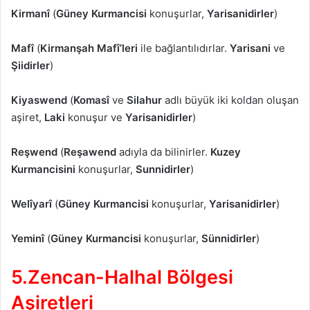
Kirmanî
(
Güney Kurmancisi
konuşurlar,
Yarisanidirler
)
Mafî
(
Kirmanşah Mafî’leri
ile bağlantılıdırlar.
Yarisani
ve
Şiidirler
)
Kiyaswend
(
Komasî
ve
Silahur
adlı büyük iki koldan oluşan
aşiret,
Laki
konuşur ve
Yarisanidirler
)
Reşwend
(
Reşawend
adıyla da bilinirler.
Kuzey
Kurmancisini
konuşurlar,
Sunnidirler
)
Welîyarî
(
Güney Kurmancisi
konuşurlar,
Yarisanidirler
)
Yeminî
(
Güney Kurmancisi
konuşurlar,
Sünnidirler
)
5.Zencan-Halhal Bölgesi
Aşiretleri