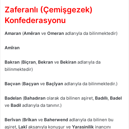
Zaferanlı (Çemişgezek)
Konfederasyonu
Amaran
(
Amêran
ve
Omeran
adlarıyla da bilinmektedir)
Amîran
Bakran
(
Biçran
,
Bekran
ve
Bekiran
adlarıyla da
bilinmektedir)
Baçvan
(
Baçyan
ve
Baçîyan
adlarıyla da bilinmektedir.)
Badelan
(
Bahadıran
olarak da bilinen aşiret,
Badıllı
,
Badel
ve
Badil
adlarıyla da tanınır.)
Berîvan
(
Brîkan
ve
Baherwend
adlarıyla da bilinen bu
aşiret,
Lakî
aksanıyla konuşur ve
Yarasinilik
inancını