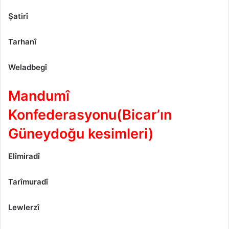
Şatirî
Tarhanî
Weladbegî
Mandumî
Konfederasyonu(Bicar’ın
Güneydoğu kesimleri)
Elîmiradî
Tarîmuradî
Lewlerzî