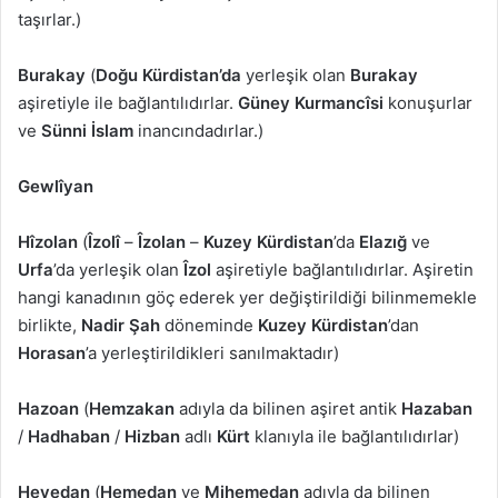
taşırlar.)
Burakay
(
Doğu Kürdistan’da
yerleşik olan
Burakay
aşiretiyle ile bağlantılıdırlar.
Güney Kurmancîsi
konuşurlar
ve
Sünni İslam
inancındadırlar.)
Gewlîyan
Hîzolan
(
Îzolî
–
Îzolan
–
Kuzey Kürdistan
’da
Elazığ
ve
Urfa
’da yerleşik olan
Îzol
aşiretiyle bağlantılıdırlar. Aşiretin
hangi kanadının göç ederek yer değiştirildiği bilinmemekle
birlikte,
Nadir Şah
döneminde
Kuzey Kürdistan
’dan
Horasan
’a yerleştirildikleri sanılmaktadır)
Hazoan
(
Hemzakan
adıyla da bilinen aşiret antik
Hazaban
/
Hadhaban
/
Hizban
adlı
Kürt
klanıyla ile bağlantılıdırlar)
Hevedan
(
Hemedan
ve
Mihemedan
adıyla da bilinen