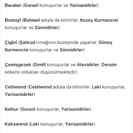
(
konuşurlar ve
)
Bacalan
Goranî
Yarisanidirler
(
adıyla da bilinirler.
Kuzey Kurmancisi
Boxtuyî
Bohtanî
konuşurlar ve
Sünnidirler
)
(
Şahrud
ırmağının kuzeyinde yaşarlar.
Güney
Çigînî
Kurmancisi
konuşurlar ve
Sünnidirler
)
Çemişgezek
(
Dimilî
konuşurlar ve
Alevidirler
.
Dersim
kökenli oldukları düşünülmektedir)
Celilwend
(
Celalwend
adıyla da bilinirler.
Laki
konuşurlar,
Yarisanidirler
)
Kelhur
(
Goranî
konuşurlar,
Yarisanidirler
)
Kakawend
(
Laki
konuşurlar,
Yarisanidirler
)