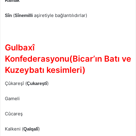
Ramak
(
aşiretiyle bağlantılıdırlar)
Sîn
Sînemilli
Gulbaxî
Konfederasyonu(Bicar’ın Batı ve
Kuzeybatı kesimleri)
Çûkareşî (
)
Çukareştî
Gameli
Cûcareş
Kalkeni (
)
Qalqalî