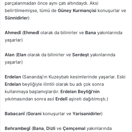
parçalanmadan önce aynı çatı altındaydı. Aksi
belirtilmemişse, tümü de
Güney
Kurmançisi
konuşurlar ve
Sünnidirler
)
Ahmedî
(
Ehmedî
olarak da bilinirler ve
Bana
yakınlarında
yaşarlar)
Alan
(
Elan
olarak da bilinirler ve
Serdeşt
yakınlarında
yaşarlar)
Erdelan
(Sanandaj’ın Kuzeybatı kesimlerinde yaşarlar. Eski
Erdelan
beyliğiyle ilintili olarak bu adı çok sonra
kullanmaya başlamışlardır.
Erdelan Beyliği’nin
yıkılmasından sonra asıl
Erdelî
aşireti dağıtılmıştı.)
Babacanî
(
Gorani
konuşurlar ve
Yarisanidirler
)
Behrambegî
(
Bana
,
Dizli
ve
Çemçemal
yakınlarında