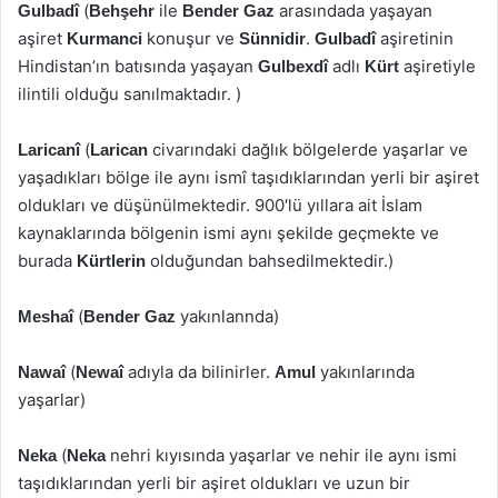
(
ile
arasındada yaşayan
Gulbadî
Behşehr
Bender Gaz
aşiret
konuşur ve
.
aşiretinin
Kurmanci
Sünnidir
Gulbadî
Hindistan’ın batısında yaşayan
adlı
aşiretiyle
Gulbexdî
Kürt
ilintili olduğu sanılmaktadır. )
(
civarındaki dağlık bölgelerde yaşarlar ve
Laricanî
Larican
yaşadıkları bölge ile aynı ismî taşıdıklarından yerli bir aşiret
oldukları ve düşünülmektedir. 900′lü yıllara ait İslam
kaynaklarında bölgenin ismi aynı şekilde geçmekte ve
burada
olduğundan bahsedilmektedir.)
Kürtlerin
(
yakınlannda)
Meshaî
Bender Gaz
(
adıyla da bilinirler.
yakınlarında
Nawaî
Newaî
Amul
yaşarlar)
(
nehri kıyısında yaşarlar ve nehir ile aynı ismi
Neka
Neka
taşıdıklarından yerli bir aşiret oldukları ve uzun bir