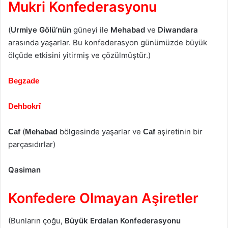
Mukri Konfederasyonu
(
Urmiye Gölü’nün
güneyi ile
Mehabad
ve
Diwandara
arasında yaşarlar. Bu konfederasyon günümüzde büyük
ölçüde etkisini yitirmiş ve çözülmüştür.)
Begzade
Dehbokrî
(
bölgesinde yaşarlar ve
aşiretinin bir
Caf
Mehabad
Caf
parçasıdırlar)
Qasiman
Konfedere Olmayan Aşiretler
(Bunların çoğu,
Büyük Erdalan Konfederasyonu