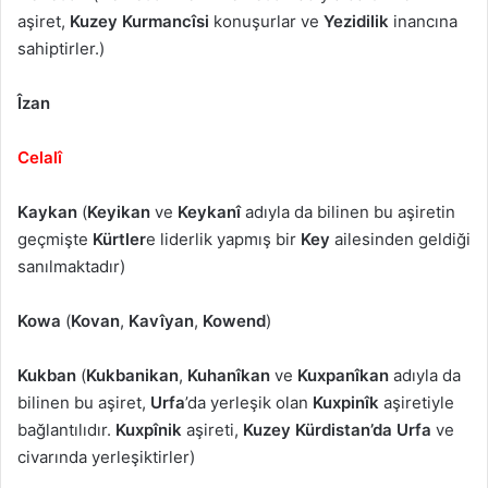
aşiret,
Kuzey Kurmancîsi
konuşurlar ve
Yezidilik
inancına
sahiptirler.)
Îzan
Celalî
Kaykan
(
Keyikan
ve
Keykanî
adıyla da bilinen bu aşiretin
geçmişte
Kürtler
e liderlik yapmış bir
Key
ailesinden geldiği
sanılmaktadır)
Kowa
(
Kovan
,
Kavîyan
,
Kowend
)
Kukban
(
Kukbanikan
,
Kuhanîkan
ve
Kuxpanîkan
adıyla da
bilinen bu aşiret,
Urfa
’da yerleşik olan
Kuxpinîk
aşiretiyle
bağlantılıdır.
Kuxpînik
aşireti,
Kuzey Kürdistan’da Urfa
ve
civarında yerleşiktirler)