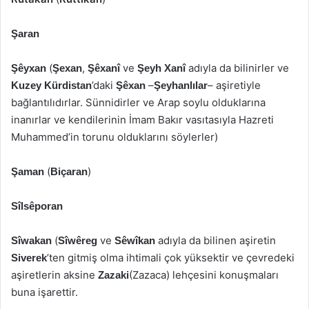
Şaran
(
,
ve
adıyla da bilinirler ve
Şêyxan
Şexan
Şêxanî
Şeyh Xanî
’daki
–
– aşiretiyle
Kuzey Kürdistan
Şêxan
Şeyhanlılar
bağlantılıdırlar. Sünnidirler ve Arap soylu olduklarına
inanırlar ve kendilerinin İmam Bakır vasıtasıyla Hazreti
Muhammed’in torunu olduklarını söylerler)
(
)
Şaman
Biçaran
Sîlsêporan
(
ve
adıyla da bilinen aşiretin
Sîwakan
Sîwêreg
Sêwîkan
’ten gitmiş olma ihtimali çok yüksektir ve çevredeki
Siverek
aşiretlerin aksine
(Zazaca) lehçesini konuşmaları
Zazaki
buna işarettir.