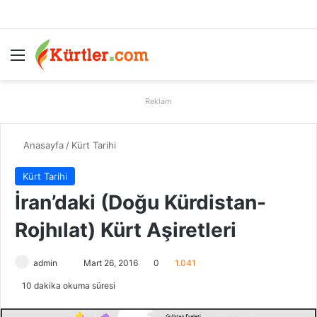
Menü
A
Reklam
Anasayfa
/
Kürt Tarihi
Kürt Tarihi
İran’daki (Doğu Kürdistan-
Rojhılat) Kürt Aşiretleri
admin
B
Mart 26, 2016
0
1.041
i
10 dakika okuma süresi
r
e