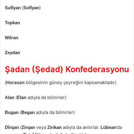
(
)
Sufîyan
Sofîyan
Topkan
Wêran
Zeydan
Şadan (Şedad) Konfederasyonu
(
Horasan
bölgesinin güney çeyreğini kapsamaktadır)
(
adıyla da bilinirler)
Alan
Elan
(
adıyla da bilinirler)
Bugan
Began
(
veya
adıyla da anılırlar.
’da
Dîrqan
Zirqan
Zirikan
Lübnan