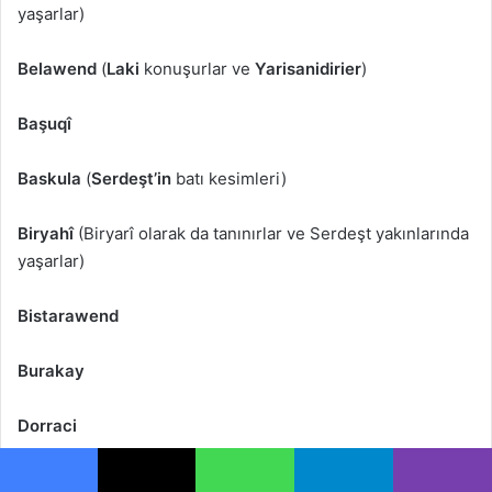
yaşarlar)
Belawend
(
Laki
konuşurlar ve
Yarisanidirier
)
Başuqî
Baskula
(
Serdeşt’in
batı kesimleri)
Biryahî
(Biryarî olarak da tanınırlar ve Serdeşt yakınlarında
yaşarlar)
Bistarawend
Burakay
Dorraci
Feyzullahbegi
(
Bukan
,
Takab
ve
Saqız
yakınlarında