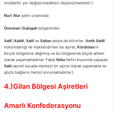
müddettir yer değiştirmedikleri düşünülmektedir.)
(
şehri civannda)
Nurî
Nur
(
bölgesinde)
Ûmranan
Galugah
(
,
ve
adıyla da bilinirler.
Xaltî
Xaldê
Xaltî
Xaltan
Antik Xaldî
hükümdarlığı ile ilişkilendirilen bu aşiret,
’ın
Kürdistan
birçok bölgesine dağılmış ve bu bölgelerde küçük aileler
olarak yaşamaktadırlar. Fakat
Nehri kıyısında yaşayan
Neka
aşireti burada merkezî bir aşiret olarak yaşamakta ve
Xalti
güçlü bağlarını henüz korumaktadırlar.)
4.)Gilan Bölgesi Aşiretleri
Amarlı Konfederasyonu