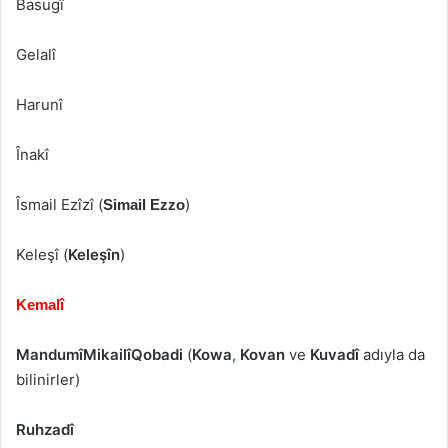
Basugî
Gelalî
Harunî
Înakî
Îsmail Ezîzî (
)
Simail Ezzo
Keleşî (
Keleşîn
)
Kemalî
Mandumî
Mikailî
Qobadi
(
Kowa
,
Kovan
ve
Kuvadî
adıyla da
bilinirler)
Ruhzadî