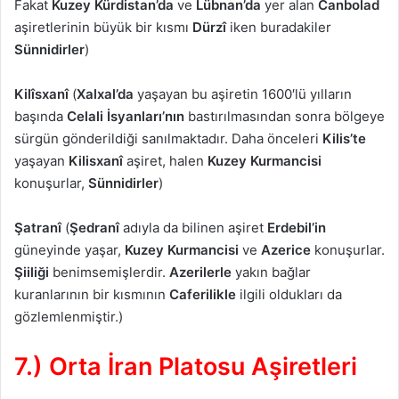
Fakat
Kuzey Kürdistan’da
ve
Lübnan’da
yer alan
Canbolad
aşiretlerinin büyük bir kısmı
Dürzî
iken buradakiler
Sünnidirler
)
Kilîsxanî
(
Xalxal’da
yaşayan bu aşiretin 1600′lü yılların
başında
Celali İsyanları’nın
bastırılmasından sonra bölgeye
sürgün gönderildiği sanılmaktadır. Daha önceleri
Kilis’te
yaşayan
Kilisxanî
aşiret, halen
Kuzey Kurmancisi
konuşurlar,
Sünnidirler
)
Şatranî
(
Şedranî
adıyla da bilinen aşiret
Erdebil’in
güneyinde yaşar,
Kuzey Kurmancisi
ve
Azerice
konuşurlar.
Şiiliği
benimsemişlerdir.
Azerilerle
yakın bağlar
kuranlarının bir kısmının
Caferilikle
ilgili oldukları da
gözlemlenmiştir.)
7.) Orta İran Platosu Aşiretleri