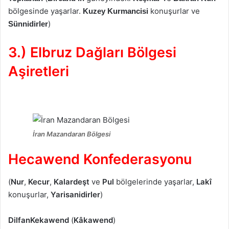
bölgesinde yaşarlar.
konuşurlar ve
Kuzey Kurmancisi
)
Sünnidirler
3.) Elbruz Dağları Bölgesi
Aşiretleri
İran Mazandaran Bölgesi
Hecawend Konfederasyonu
(
Nur
,
Kecur
,
Kalardeşt
ve
Pul
bölgelerinde yaşarlar,
Lakî
konuşurlar,
Yarisanidirler
)
Dilfan
Kekawend
(
Kâkawend
)