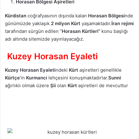
Horasan Bölgesi Aşiretleri
Kürdistan
coğrafyasının dışında kalan
Horasan Bölgesi
nde
günümüzde yaklaşık
2 milyon Kürt
yaşamaktadır.
İran rejimi
tarafından sürgün edilen ”
Horasan Kürtleri”
konu başlığı
adı altında sitemizde yayınlayacağız.
Kuzey Horasan Eyaleti
Kuzey Horasan
Eyaleti
ndeki
Kürt
aşiretleri genellikle
Kürtçe
‘in
Kurmanci
lehçesini konuşmaktadırlar.
Sunni
ağırlıklı olmak üzere
Şii
olan
Kürt
aşiretleri de mevcuttur