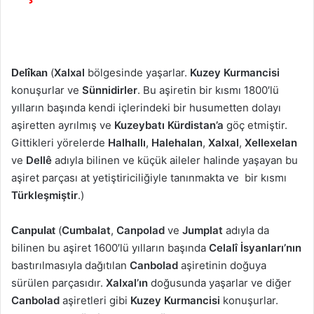
(
Xalxal
bölgesinde yaşarlar.
Kuzey Kurmancisi
Delîkan
konuşurlar ve
Sünnidirler
. Bu aşiretin bir kısmı 1800′lü
yılların başında kendi içlerindeki bir husumetten dolayı
aşiretten ayrılmış ve
Kuzeybatı Kürdistan’a
göç etmiştir.
Gittikleri yörelerde
Halhallı
,
Halehalan
,
Xalxal
,
Xellexelan
ve
Dellê
adıyla bilinen ve küçük aileler halinde yaşayan bu
aşiret parçası at yetiştiriciliğiyle tanınmakta ve bir kısmı
Türkleşmiştir
.)
(
Cumbalat
,
Canpolad
ve
Jumplat
adıyla da
Canpulat
bilinen bu aşiret 1600′lü yılların başında
Celalî İsyanları’nın
bastırılmasıyla dağıtılan
Canbolad
aşiretinin doğuya
sürülen parçasıdır.
Xalxal’ın
doğusunda yaşarlar ve diğer
Canbolad
aşiretleri gibi
Kuzey Kurmancisi
konuşurlar.