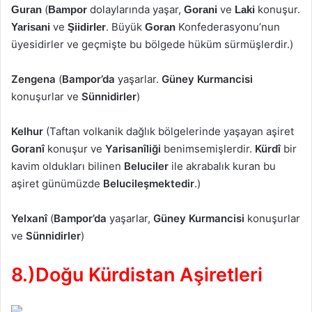
(
dolaylarında yaşar,
ve
konuşur.
Guran
Bampor
Gorani
Laki
ve
. Büyük
Konfederasyonu’nun
Yarisani
Şiidirler
Goran
üyesidirler ve geçmişte bu bölgede hüküm sürmüşlerdir.)
Zengena
(
Bampor’da
yaşarlar.
Güney Kurmancisi
konuşurlar ve
Sünnidirler
)
Kelhur
(Taftan volkanik dağlık bölgelerinde yaşayan aşiret
Goranî
konuşur ve
Yarisanîliği
benimsemişlerdir.
Kürdî
bir
kavim oldukları bilinen
Beluciler
ile akrabalık kuran bu
aşiret günümüzde
Belucileşmektedir
.)
Yelxanî
(
Bampor’da
yaşarlar,
Güney Kurmancisi
konuşurlar
ve
Sünnidirler
)
8.)Doğu Kürdistan Aşiretleri