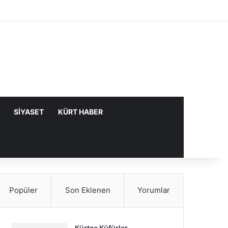
Facebook
X
YouTube
Instagram
Kayıt Ol
Rastgele Makale
Kenar Bölme
SIYASET
KÜRT HABER
Popüler
Son Eklenen
Yorumlar
Kürtçe Küfürler