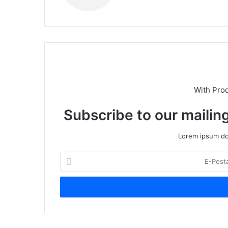
sit
esi
With Pro
Subscribe to our mailing
Lorem ipsum dol
E
-
P
o
s
t
a