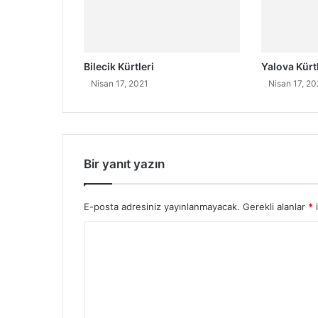
Bilecik Kürtleri
Yalova Kürtl
Nisan 17, 2021
Nisan 17, 20
Bir yanıt yazın
E-posta adresiniz yayınlanmayacak.
Gerekli alanlar
*
i
Y
o
r
u
m