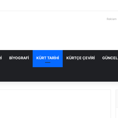
Reklam
I
BIYOGRAFI
KÜRT TARIHI
KÜRTÇE ÇEVIRI
GÜNCEL