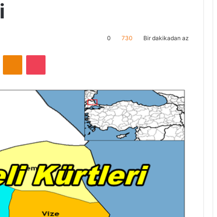
i
0
730
Bir dakikadan az
ontakte
Odnoklassniki
Pocket