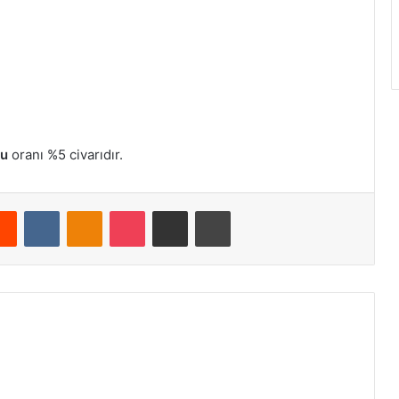
su
oranı %5 civarıdır.
Reddit
VKontakte
Odnoklassniki
Pocket
E-Posta ile paylaş
Yazdır