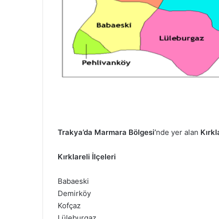
m
e
k
Trakya’da
Marmara Bölgesi’
nde yer alan
Kırkl
Kırklareli İlçeleri
Babaeski
Demirköy
Kofçaz
Lüleburgaz