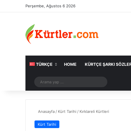
Perşembe, Ağustos 6 2026
TÜRKÇE
HOME
KÜRTÇE ŞARKI SÖZLER
Rastgele Makale
Arama
yap
...
Anasayfa
/
Kürt Tarihi
/
Kırklareli Kürtleri
Kürt Tarihi