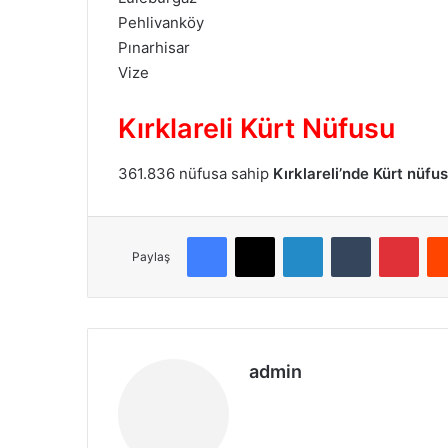
Pehlivanköy
Pınarhisar
Vize
Kırklareli Kürt Nüfusu
361.836 nüfusa sahip
Kırklareli’nde
Kürt nüfu
Facebook
X
LinkedIn
Tumblr
Pinterest
Paylaş
admin
We
b