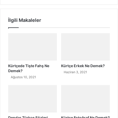
i
d
m
c
l
h
İlgili Makaleler
e
e
r
n
i
n
a
m
e
n
u
n
Kürtçede Tişte Fahş Ne
Kürtçe Erkek Ne Demek?
d
Demek?
Haziran 3, 2021
i
Ağustos 10, 2021
h
r
e
B
e
d
e
Dendar Türkçe Sözleri
Kürtçe Fotoğraf Ne Demek?