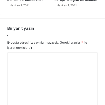
u
Haziran 1, 2021
Haziran 1, 2021
t
u
n
g
Bir yanıt yazın
E-posta adresiniz yayınlanmayacak.
Gerekli alanlar
*
ile
işaretlenmişlerdir
Y
o
r
u
m
*