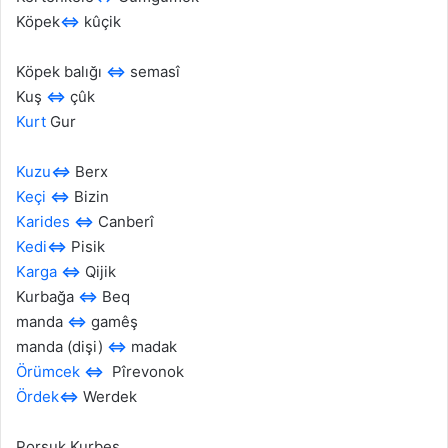
Köpek
⇔
kûçik
Köpek balığı
⇔
semasî
Kuş
⇔
çûk
Kurt
Gur
Kuzu
⇔
Berx
Keçi
⇔
Bizin
Karides
⇔
Canberî
Kedi
⇔
Pisik
Karga
⇔
Qijik
Kurbağa
⇔
Beq
manda
⇔
gamêş
manda (dişi)
⇔
madak
Örümcek
⇔
Pîrevonok
Ördek
⇔
Werdek
Porsuk Kurbeş