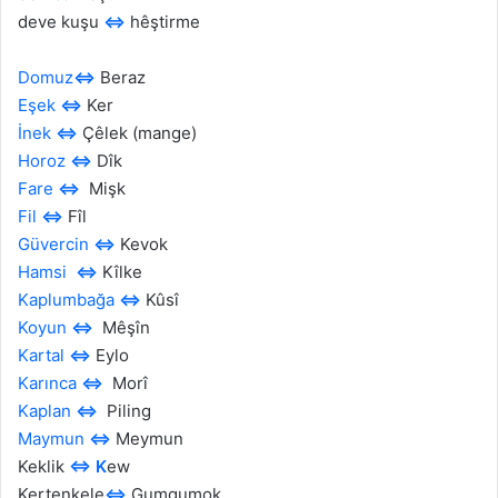
deve kuşu
⇔
hêştirme
Domuz
⇔
Beraz
Eşek
⇔
Ker
İnek
⇔
Çêlek (mange)
Horoz
⇔
Dîk
Fare
⇔
Mişk
Fil
⇔
Fîl
Güvercin
⇔
Kevok
Hamsi
⇔
Kîlke
Kaplumbağa
⇔
Kûsî
Koyun
⇔
Mêşîn
Kartal
⇔
Eylo
Karınca
⇔
Morî
Kaplan
⇔
Piling
Maymun
⇔
Meymun
Keklik
⇔ K
ew
Kertenkele
⇔
Gumgumok