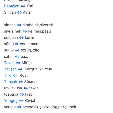
Papağan
⇔
Tûtî
Sırtlan
⇔
Avtar
sincap
⇔
simbolek,sivorek
sivrisinek
⇔
kelmêş,pêşû
solucan
⇔
kurm
sülün
⇔
çor,semanek
sülük
⇔
tizrûg, zîlo
şahin
⇔
baz,
Tavuk
⇔
Mirîşk
Tavşan
⇔
Kerguh-kîvroşk
Tilki
⇔
Rovî
Timsah
⇔
Sûsmar
tavuskuşu
⇔
tawis
tosbağa
⇔
kîso
Yengeç
⇔
Kêvjal
yarasa
⇔
şevşevik,şevrevîng,perçemok