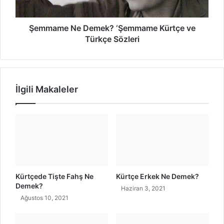
a
N
m
e
ı
D
Şemmame Ne Demek? ‘Şemmame Kürtçe ve
k
e
Türkçe Sözleri
e
m
n
e
K
k
u
?
İlgili Makaleler
r
‘
d
Ş
i
e
)
m
m
a
m
e
K
Kürtçede Tişte Fahş Ne
Kürtçe Erkek Ne Demek?
ü
Demek?
Haziran 3, 2021
r
Ağustos 10, 2021
t
ç