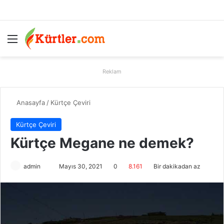
Menü
A
Reklam
Anasayfa
/
Kürtçe Çeviri
Kürtçe Çeviri
Kürtçe Megane ne demek?
admin
B
Mayıs 30, 2021
0
8.161
Bir dakikadan az
i
r
e
-