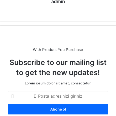
admin
We
b
sit
esi
With Product You Purchase
Subscribe to our mailing list
to get the new updates!
Lorem ipsum dolor sit amet, consectetur.
E
-
P
o
s