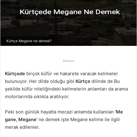
p
o
s
t
a
g
Kürtçe Megane ne demek?
ö
n
d
Reklam
e
Kürtçede
birçok küfür ve hakarete varacak kelimeler
r
bulunuyor. Her dilde olduğu gibi
Kürtçe
dilinde de Bu
m
şekilde küfür niteliğindeki kelimelerin anlamları da arama
e
motorlarında sıklıkla aratılıyor.
k
Peki son günlük hayatta mecazi anlamda kullanılan
‘Me
gane, Megane’
ne demek işte Megane kelime ile ilgili
merak edilenler.