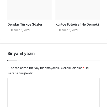
e
v
e
T
ü
Dendar Türkçe Sözleri
Kürtçe Fotoğraf Ne Demek?
r
Haziran 1, 2021
Haziran 1, 2021
k
ç
e
S
ö
Bir yanıt yazın
z
l
e
E-posta adresiniz yayınlanmayacak.
Gerekli alanlar
*
ile
r
işaretlenmişlerdir
i
Y
o
r
u