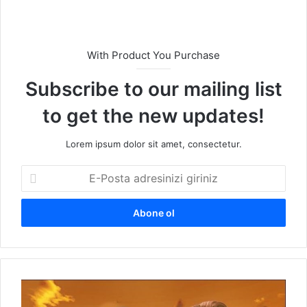
esi
With Product You Purchase
Subscribe to our mailing list
to get the new updates!
Lorem ipsum dolor sit amet, consectetur.
E
-
P
o
s
t
a
a
H
d
o
r