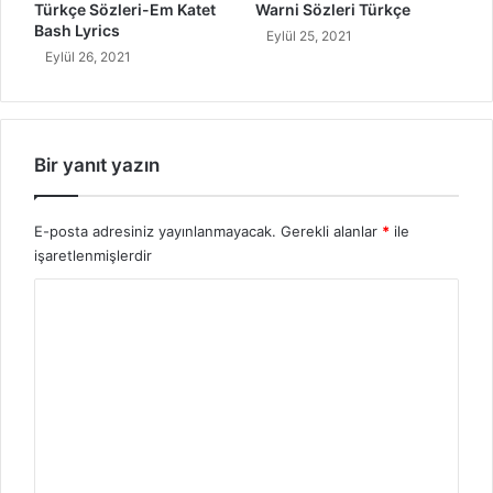
Türkçe Sözleri-Em Katet
Warni Sözleri Türkçe
r
Bash Lyrics
Eylül 25, 2021
?
Eylül 26, 2021
Bir yanıt yazın
E-posta adresiniz yayınlanmayacak.
Gerekli alanlar
*
ile
işaretlenmişlerdir
Y
o
r
u
m
*