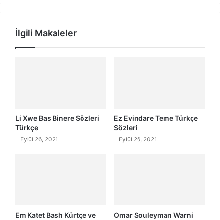
z
K
l
a
e
r
İlgili Makaleler
r
a
i
t
v
a
e
ğ
T
K
ü
i
r
m
k
d
ç
i
Li Xwe Bas Binere Sözleri
Ez Evindare Teme Türkçe
e
r
Türkçe
Sözleri
A
?
Eylül 26, 2021
Eylül 26, 2021
n
N
l
e
a
r
m
e
ı
l
i
d
Em Katet Bash Kürtçe ve
Omar Souleyman Warni
i