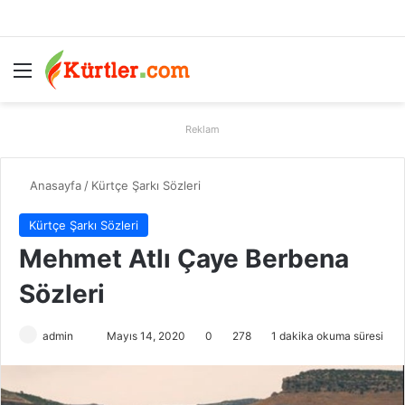
Menü
A
Reklam
Anasayfa
/
Kürtçe Şarkı Sözleri
Kürtçe Şarkı Sözleri
Mehmet Atlı Çaye Berbena
Sözleri
admin
B
Mayıs 14, 2020
0
278
1 dakika okuma süresi
i
r
e