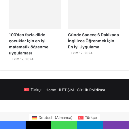
100’den fazla dilde
Günde Sadece 6 Dakikada
çocuklar için en iyi
İngilizce Öğrenmek İçin
matematik öğrenme
En İyi Uygulama
uygulaması
Ekim 12, 2024
Ekim 12, 2024
Türkçe
Home
İLETİŞİM
Gizlilik Politikası
 Airport Transfers
madsalads.com
https://www.salonyjardinlospinos.com
Deutsch
(
Almanca
)
Türkçe