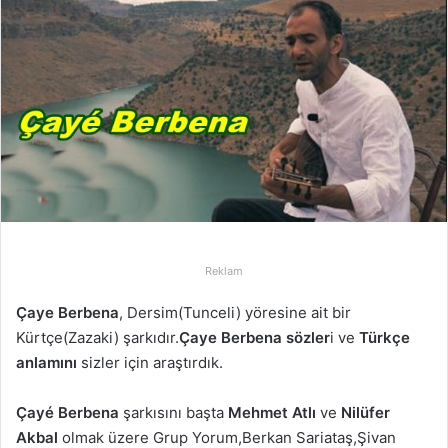
-
p
o
s
t
a
g
ö
n
d
e
Reklam
r
m
Çaye Berbena
, Dersim(Tunceli) yöresine ait bir
e
Kürtçe(Zazaki) şarkıdır.
Çaye Berbena sözler
i ve
Türkçe
k
anlamını
sizler için araştırdık.
Çayé Berbena
şarkısını başta
Mehmet Atlı
ve
Nilüfer
Akbal
olmak üzere Grup Yorum,Berkan Sariataş,Şivan