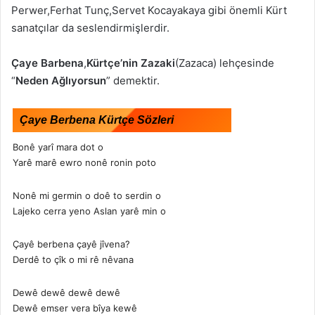
Perwer,Ferhat Tunç,Servet Kocayakaya gibi önemli Kürt
sanatçılar da seslendirmişlerdir.
Çaye Barbena
,
Kürtçe’nin Zazaki
(Zazaca) lehçesinde
“
Neden Ağlıyorsun
” demektir.
Çaye Berbena Kürtçe Sözleri
Bonê yarî mara dot o
Yarê marê ewro nonê ronin poto
Nonê mi germin o doê to serdin o
Lajeko cerra yeno Aslan yarê min o
Çayê berbena çayê jîvena?
Derdê to çîk o mi rê nêvana
Dewê dewê dewê dewê
Dewê emser vera bîya kewê