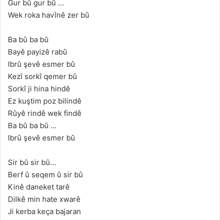
Gur bû gur bû …
Wek roka havînê zer bû
Ba bû ba bû
Bayê payizê rabû
Ibrû şevê esmer bû
Kezî sorkî qemer bû
Sorkî ji hina hindê
Ez kuştim poz bilindê
Rûyê rindê wek findê
Ba bû ba bû …
Ibrû şevê esmer bû
Sir bû sir bû…
Berf û seqem û sir bû
Kinê daneket tarê
Dilkê min hate xwarê
Ji kerba keça bajaran