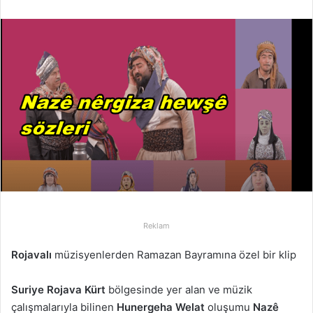
r
e
-
p
o
s
t
a
g
ö
n
d
e
r
Reklam
m
Rojavalı
müzisyenlerden Ramazan Bayramına özel bir klip
e
k
Suriye Rojava
Kürt
bölgesinde yer alan ve müzik
çalışmalarıyla bilinen
Hunergeha Welat
oluşumu
Nazê