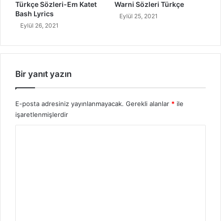
Türkçe Sözleri-Em Katet
Warni Sözleri Türkçe
Bash Lyrics
Eylül 25, 2021
Eylül 26, 2021
Bir yanıt yazın
E-posta adresiniz yayınlanmayacak.
Gerekli alanlar
*
ile
işaretlenmişlerdir
Y
o
r
u
m
*