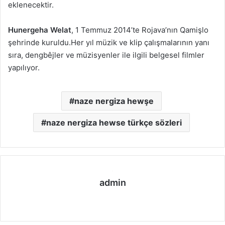
eklenecektir.
Hunergeha Welat
, 1 Temmuz 2014’te Rojava’nın Qamişlo
şehrinde kuruldu.Her yıl müzik ve klip çalışmalarının yanı
sıra, dengbêjler ve müzisyenler ile ilgili belgesel filmler
yapılıyor.
naze nergiza hewşe
naze nergiza hewse türkçe sözleri
admin
We
b
sit