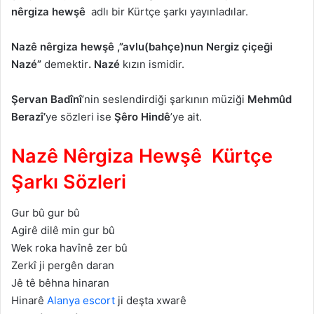
nêrgiza hewşê
adlı bir Kürtçe şarkı yayınladılar.
Nazê nêrgiza hewşê ,”avlu(bahçe)nun Nergiz çiçeği
Nazé”
demektir
. Nazé
kızın ismidir.
Şervan Badînî
’nin seslendirdiği şarkının müziği
Mehmûd
Berazî’
ye sözleri ise
Şêro Hindê
’ye ait.
Nazê Nêrgiza Hewşê Kürtçe
Şarkı Sözleri
Gur bû gur bû
Agirê dilê min gur bû
Wek roka havînê zer bû
Zerkî ji pergên daran
Jê tê bêhna hinaran
Hinarê
Alanya escort
ji deşta xwarê