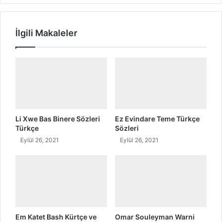
i
i
r
r
?
N
İlgili Makaleler
e
r
e
l
i
d
i
r
?
Li Xwe Bas Binere Sözleri
Ez Evindare Teme Türkçe
Türkçe
Sözleri
Eylül 26, 2021
Eylül 26, 2021
Em Katet Bash Kürtçe ve
Omar Souleyman Warni