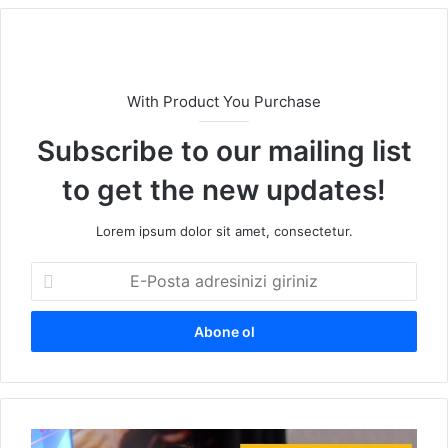
esi
With Product You Purchase
Subscribe to our mailing list
to get the new updates!
Lorem ipsum dolor sit amet, consectetur.
E
-
P
o
s
t
a
a
D
d