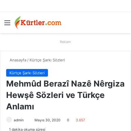
Menü
A
Reklam
Anasayfa
/
Kürtçe Şarkı Sözleri
Kürtçe Şarkı Sözleri
Mehmûd Berazî Nazê Nêrgiza
Hewşê Sözleri ve Türkçe
Anlamı
admin
B
Mayıs 30, 2020
0
3.657
i
1 dakika okuma süresi