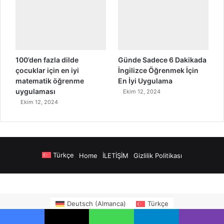
100’den fazla dilde
Günde Sadece 6 Dakikada
çocuklar için en iyi
İngilizce Öğrenmek İçin
matematik öğrenme
En İyi Uygulama
uygulaması
Ekim 12, 2024
Ekim 12, 2024
Türkçe
Home
İLETİŞİM
Gizlilik Politikası
nya Airport Transfers
madsalads.com
https://www.salonyjardinlospinos.
Deutsch
(
Almanca
)
Türkçe