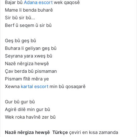
Bajar bû
Adana escort
wek qaqosê
Mame li benda buharê
Sir bû sir bû…
Berf û seqem û sir bû
Geş bû geş bû
Buhara li geliyan geş bû
Seyrana yara xweş bû
Nazê nêrgiza hewşê
Çav berda bû pismaman
Pismam fîtê mêra ye
Xewna
kartal escort
min bû qosaqarê
Gur bû gur bû
Agirê dilê min gur bû
Wek roka havînê zer bû
Nazê nêrgiza hewşê
Türkçe
çeviri en kısa zamanda