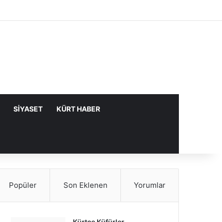
Facebook
X
YouTube
Instagram
Kayıt Ol
Rastgele Makale
Kenar Bölme
SIYASET
KÜRT HABER
Popüler
Son Eklenen
Yorumlar
Kürtçe Küfürler