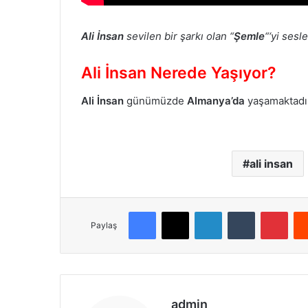
Ali İnsan
sevilen bir şarkı olan “
Şemle
“‘yi sesl
Ali İnsan Nerede Yaşıyor?
Ali İnsan
günümüzde
Almanya’da
yaşamaktadır
ali insan
Facebook
X
LinkedIn
Tumblr
Pinterest
Paylaş
admin