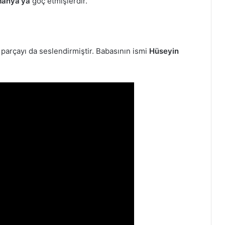
manya’ya
göç etmişlerdir.
parçayı da seslendirmiştir. Babasının ismi
Hüseyin