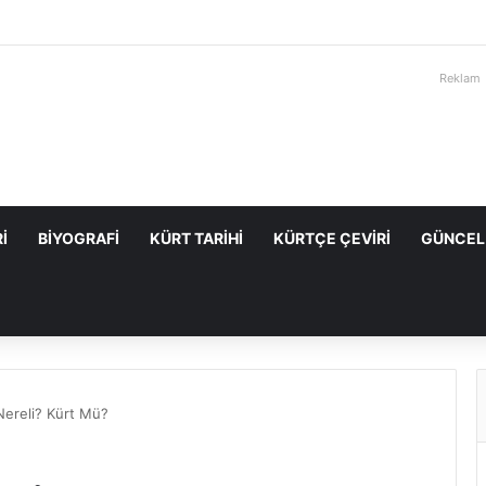
Reklam
I
BIYOGRAFI
KÜRT TARIHI
KÜRTÇE ÇEVIRI
GÜNCEL
Nereli? Kürt Mü?