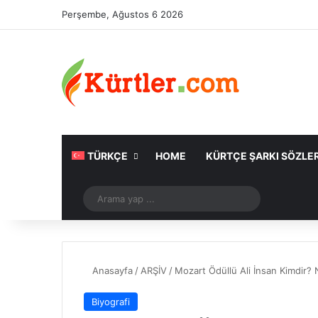
Perşembe, Ağustos 6 2026
TÜRKÇE
HOME
KÜRTÇE ŞARKI SÖZLER
Rastgele Makale
Arama
yap
...
Anasayfa
/
ARŞİV
/
Mozart Ödüllü Ali İnsan Kimdir? 
Biyografi