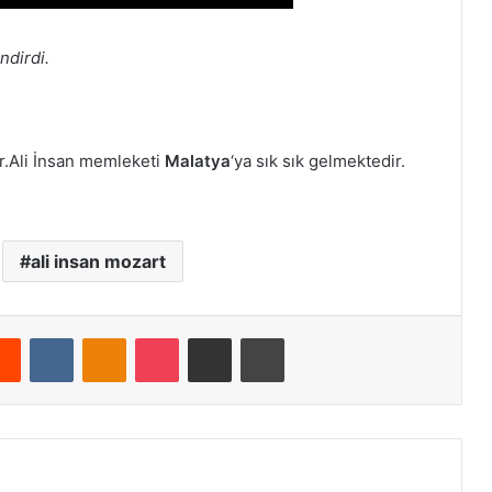
endirdi.
.Ali İnsan memleketi
Malatya
‘ya sık sık gelmektedir.
ali insan mozart
Reddit
VKontakte
Odnoklassniki
Pocket
E-Posta ile paylaş
Yazdır