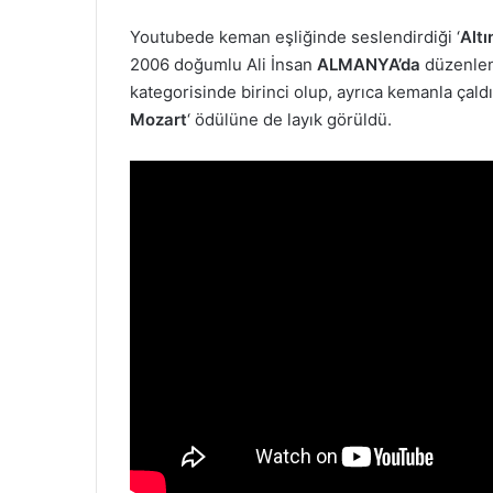
Youtubede keman eşliğinde seslendirdiği ‘
Altı
2006 doğumlu Ali İnsan
ALMANYA’da
düzenlen
kategorisinde birinci olup, ayrıca kemanla çaldı
Mozart
‘ ödülüne de layık görüldü.