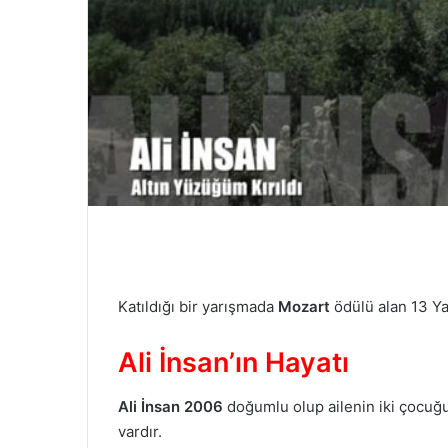
e
r
m
e
k
Katıldığı bir yarışmada
Mozart
ödülü alan 13 Ya
Ali İnsan’ın Hayatı
Ali İnsan 2006
doğumlu olup ailenin iki çocuğ
vardır.