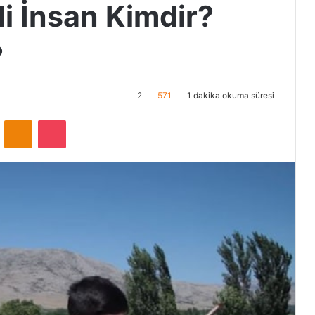
i İnsan Kimdir?
?
2
571
1 dakika okuma süresi
ontakte
Odnoklassniki
Pocket