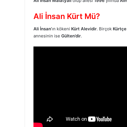
Ali İnsan
Malatyalı
olup ailesi
1996
yılında
Al
Ali İnsan Kürt Mü?
Ali İnsan’
ın kökeni
Kürt Alevidir
. Birçok
Kürtçe
annesinin ise
Gülten’dir
.