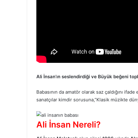
Ali İnsan’ın seslendirdiği ve Büyük beğeni to
Babasının da amatör olarak saz çaldığını ifade 
sanatçılar kimdir sorusuna,”Klasik müzikte dü
Ali İnsan Nereli?