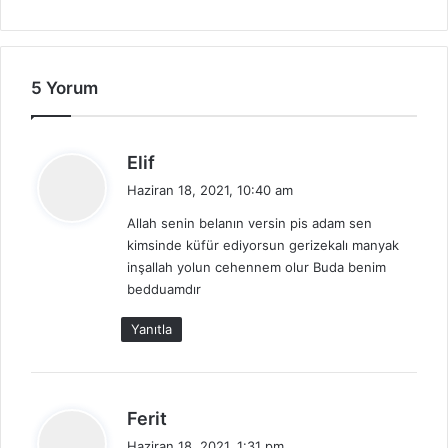
5 Yorum
d
Elif
e
Haziran 18, 2021, 10:40 am
d
Allah senin belanın versin pis adam sen
i
kimsinde küfür ediyorsun gerizekalı manyak
k
inşallah yolun cehennem olur Buda benim
i
bedduamdır
:
Yanıtla
d
Ferit
e
Haziran 18, 2021, 1:31 pm