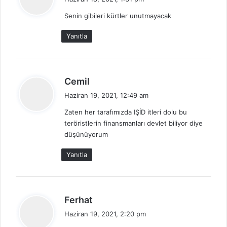
d
Senin gibileri kürtler unutmayacak
i
k
Yanıtla
i
:
d
Cemil
e
Haziran 19, 2021, 12:49 am
d
Zaten her tarafımızda IŞİD itleri dolu bu
i
teröristlerin finansmanları devlet biliyor diye
k
düşünüyorum
i
:
Yanıtla
d
Ferhat
e
Haziran 19, 2021, 2:20 pm
d