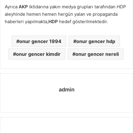
Ayrıca
AKP
iktidarına yakın medya grupları tarafından HDP
aleyhinde hemen hemen hergün yalan ve propaganda
haberleri yapılmakta,
HDP
hedef gösterilmektedir.
onur gencer 1994
onur gencer hdp
onur gencer kimdir
onur gencer nereli
admin
We
b
sit
esi