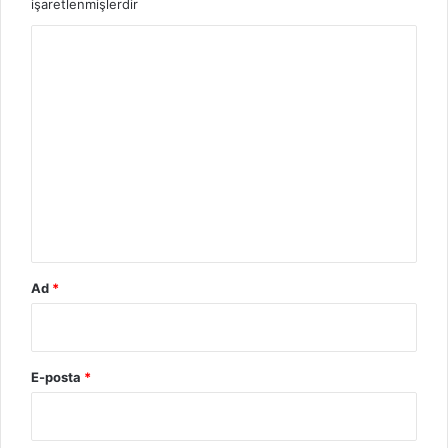
işaretlenmişlerdir
Y
o
r
u
m
*
Ad
*
E-posta
*