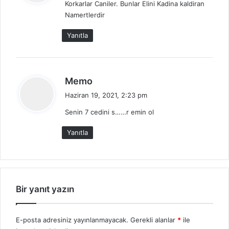
Korkarlar Caniler. Bunlar Elini Kadina kaldiran
i
Namertlerdir
k
i
Yanıtla
:
d
Memo
e
Haziran 19, 2021, 2:23 pm
d
Senin 7 cedini s……r emin ol
i
k
Yanıtla
i
:
Bir yanıt yazın
E-posta adresiniz yayınlanmayacak.
Gerekli alanlar
*
ile