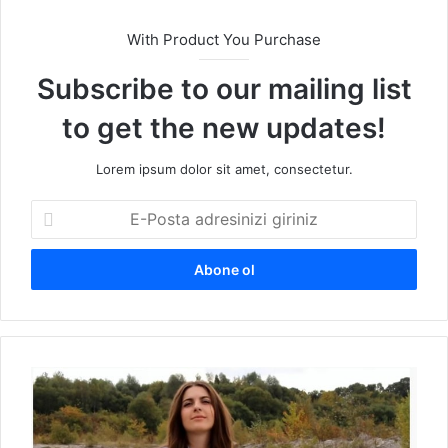
With Product You Purchase
Subscribe to our mailing list
to get the new updates!
Lorem ipsum dolor sit amet, consectetur.
E
-
P
o
s
t
a
a
Ç
d
a
r
v
e
b
s