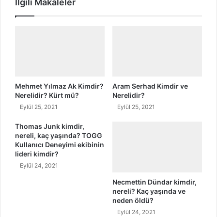
İlgili Makaleler
r
d
k
i
ç
r
e
?
N
e
r
e
l
Mehmet Yılmaz Ak Kimdir?
Aram Serhad Kimdir ve
i
Nerelidir? Kürt mü?
Nerelidir?
?
Eylül 25, 2021
Eylül 25, 2021
Thomas Junk kimdir,
nereli, kaç yaşında? TOGG
Kullanıcı Deneyimi ekibinin
lideri kimdir?
Eylül 24, 2021
Necmettin Dündar kimdir,
nereli? Kaç yaşında ve
neden öldü?
Eylül 24, 2021