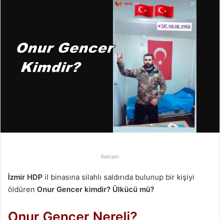
-
p
o
s
t
a
g
ö
n
d
e
r
m
Reklam
e
k
İzmir HDP
il binasına silahlı saldırıda bulunup bir kişiyi
öldüren
Onur Gencer kimdir? Ülkücü mü?
Onur Gencer Nereli?