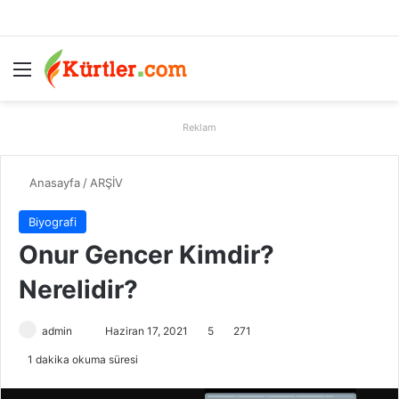
Menü
A
Reklam
Anasayfa
/
ARŞİV
Biyografi
Onur Gencer Kimdir?
Nerelidir?
admin
B
Haziran 17, 2021
5
271
i
1 dakika okuma süresi
r
e