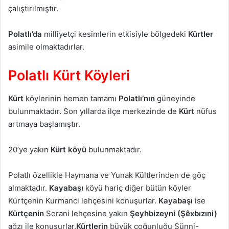
çalıştırılmıştır.
Polatlı’da
milliyetçi kesimlerin etkisiyle bölgedeki
Kürtler
asimile olmaktadırlar.
Polatlı Kürt Köyleri
Kürt
köylerinin hemen tamamı
Polatlı’nın
güneyinde
bulunmaktadır. Son yıllarda ilçe mer­kezinde de
Kürt
nüfus
artmaya başlamıştır.
20’ye yakın
Kürt köyü
bulunmaktadır.
Polatlı özellikle Haymana ve Yunak Kültlerinden de göç
almaktadır.
Kayabaşı
köyü hariç diğer bütün köyler
Kürtçenin Kurmanci lehçesini konuşurlar.
Kayabaşı
ise
Kürtçenin
Sorani lehçesine yakın
Şeyhbizeyni (Şêxbızıni)
ağzı ile konuşurlar.
Kürtlerin
büyük çoğunluğu Sünni-