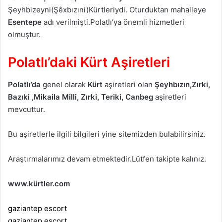
Şeyhbizeyni(Şêxbızıni)Kürtleriydi. Oturduktan mahalleye
Esentepe
adı verilmişti.Polatlı’ya önemli hizmetleri
olmuştur.
Polatlı’daki Kürt Aşiretleri
Polatlı’da
genel olarak
Kürt
aşiretleri olan
Şeyhbızın,Zırki,
Bazıki ,Mikaila Milli, Zırki, Teriki, Canbeg
aşiretleri
mevcuttur.
Bu aşiretlerle ilgili bilgileri yine sitemizden bulabilirsiniz.
Araştırmalarımız devam etmektedir.Lütfen takipte kalınız.
www.kürtler.com
gaziantep escort
gaziantep escort