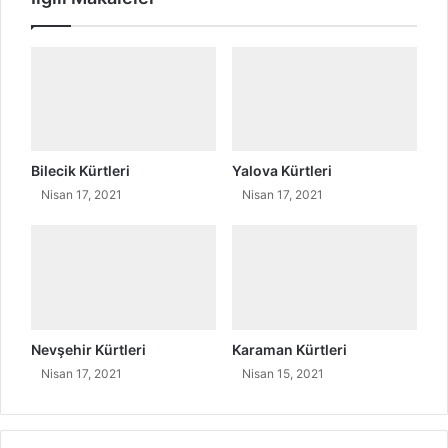
K
ü
r
t
l
e
r
i
Bilecik Kürtleri
Yalova Kürtleri
Nisan 17, 2021
Nisan 17, 2021
Nevşehir Kürtleri
Karaman Kürtleri
Nisan 17, 2021
Nisan 15, 2021