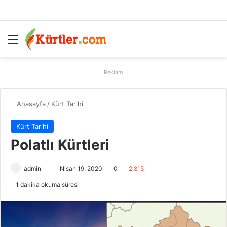
Menü
A
Reklam
Anasayfa
/
Kürt Tarihi
Kürt Tarihi
Polatlı Kürtleri
admin
B
Nisan 19, 2020
0
2.815
i
1 dakika okuma süresi
r
e
-