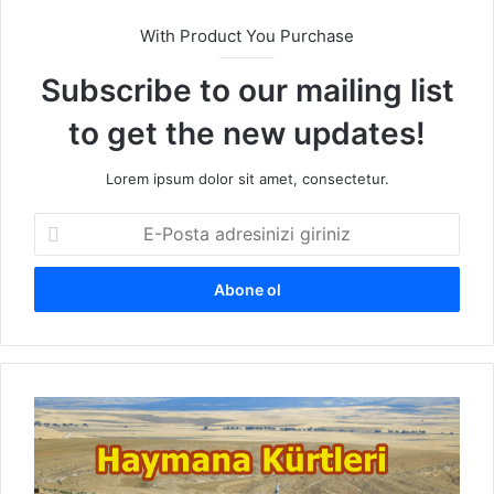
With Product You Purchase
Subscribe to our mailing list
to get the new updates!
Lorem ipsum dolor sit amet, consectetur.
E
-
P
o
s
t
a
a
H
d
a
r
y
e
m
s