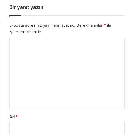
Bir yanıt yazın
E-posta adresiniz yayınlanmayacak.
Gerekli alanlar
*
ile
işaretlenmişlerdir
Y
o
r
u
m
*
Ad
*