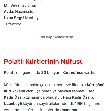
Mıl Sêva:
Gülpınar
Avda:
Hacımuslu
Uzun Beg:
Uzunbeyli
Tüfekçioğlu
Kürt köyü Yenimehetli
Polatlı Kürtlerinin Nüfusu
Polatlı
‘nın genelinde
30 bin yerli Kürt nüfusu
vardır.
Kürt nüfusu kırsalda çok iken merkeze ilk toplu
Kürt göçü,
Kürt
kökenli olan ilçe belediye başkanı rahmetli
Hacı
Kadir Özalp
zamanında olmuştur.
Hacı Kadir Özalp,
Uzunbeyli
köyünün sayılı ailelerindendi. 1996 başlarında
vefat etmiştir.Yerleştirilenler
Haymananın