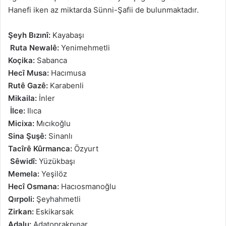
Hanefi iken az miktarda Sünni-Şafii de bulunmaktadır.
Şeyh Bızınî:
Kayabaşı
Ruta Newalê:
Yenimehmetli
Koçika:
Sabanca
Hecî Musa:
Hacımusa
Rutê Gazê:
Karabenli
Mikaila:
İnler
İlce:
Ilıca
Micixa:
Mıcıkoğlu
Sina Şuşê:
Sinanlı
Tacîrê Kûrmanca:
Özyurt
Sêwidî:
Yüzükbaşı
Memela:
Yeşilöz
Hecî Osmana:
Hacıosmanoğlu
Qırpoli:
Şeyhahmetli
Zirkan:
Eskikarsak
Adalu:
Adatoprakpınar