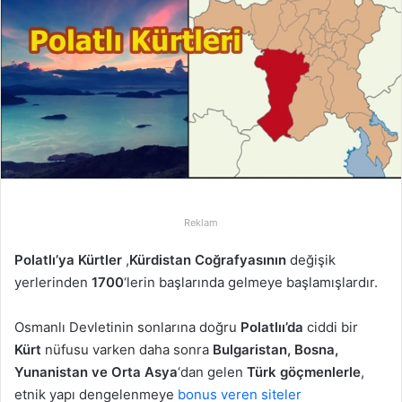
p
o
s
t
a
g
ö
n
d
e
r
Reklam
m
Polatlı’ya Kürtler
,
Kürdistan Coğrafyasının
değişik
e
yerlerinden
1700
‘lerin başlarında gelmeye başlamışlardır.
k
Osmanlı Devletinin sonlarına doğru
Polatlıı’da
ciddi bir
Kürt
nüfusu varken daha sonra
Bulgaristan, Bosna,
Yunanistan ve Orta Asya
‘dan gelen
Türk göçmenlerle
,
etnik yapı dengelenmeye
bonus veren siteler