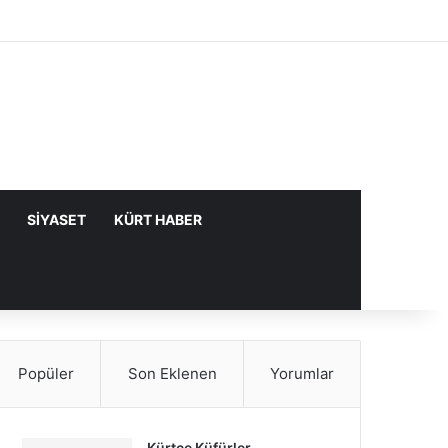
Facebook
X
YouTube
Instagram
Kayıt Ol
Rastgele Makale
Kenar Bölmes
SIYASET
KÜRT HABER
Popüler
Son Eklenen
Yorumlar
Kürtçe Küfürler