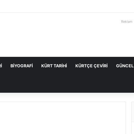
Reklam
I
BIYOGRAFI
KÜRT TARIHI
KÜRTÇE ÇEVIRI
GÜNCEL