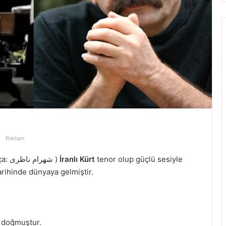
Reklam
Farsça: شهرام ناظرى )
İranlı
Kürt
tenor olup güçlü sesiyle
rihinde dünyaya gelmiştir.
doğmuştur.