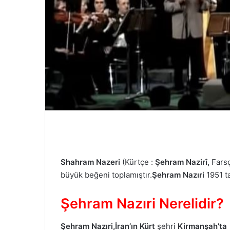
e
r
m
e
k
Shahram Nazeri
(Kürtçe :
Şehram Nazirî,
büyük beğeni toplamıştır.
Şehram Nazıri
1951 ta
Şehram Nazıri Nerelidir?
Şehram
Nazıri,İran’ın Kürt
şehri
Kirmanşah’ta