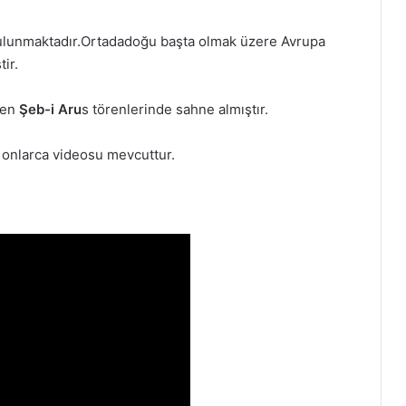
i bulunmaktadır.Ortadadoğu başta olmak üzere Avrupa
ir.
nen
Şeb-i Aru
s törenlerinde sahne almıştır.
 onlarca videosu mevcuttur.