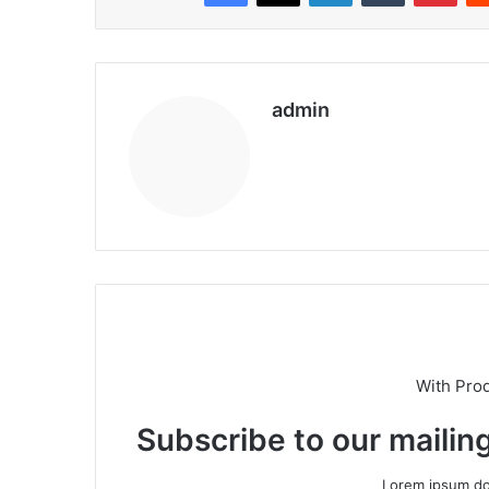
admin
We
b
sit
esi
With Pro
Subscribe to our mailing
Lorem ipsum dol