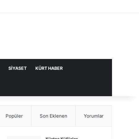
Facebook
X
YouTube
Instagram
Kayıt Ol
Rastgele Makale
Kenar Bölme
SIYASET
KÜRT HABER
Popüler
Son Eklenen
Yorumlar
Kürtçe Küfürler