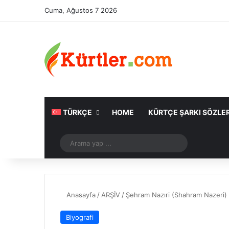
Cuma, Ağustos 7 2026
TÜRKÇE
HOME
KÜRTÇE ŞARKI SÖZLER
Rastgele Makale
Arama
yap
...
Anasayfa
/
ARŞİV
/
Şehram Nazıri (Shahram Nazeri) 
Biyografi