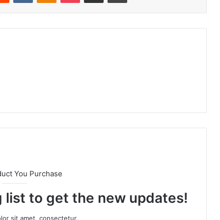
duct You Purchase
 list to get the new updates!
or sit amet, consectetur.