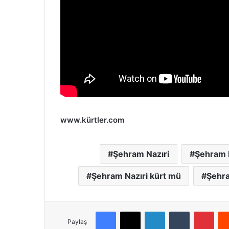
www.kürtler.com
Şehram Nazıri
Şehram N
Şehram Nazıri kürt mü
Şehra
Facebook
X
LinkedIn
Tumblr
Pinterest
Paylaş