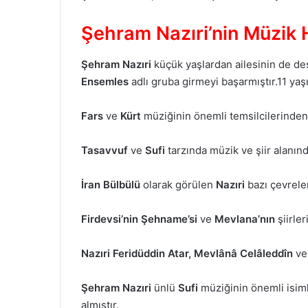
Şehram Nazıri’nin Müzik 
Şehram Nazıri
küçük yaşlardan ailesinin de de
Ensemles
adlı gruba girmeyi başarmıştır.11 yaş
Fars
ve
Kürt
müziğinin önemli temsilcilerinden
Tasavvuf
ve
Sufi
tarzında müzik ve şiir alanın
İran Bülbülü
olarak görülen
Nazıri
bazı çevrele
Firdevsi’nin
Şehname’si
ve
Mevlana’nın
şiirler
Nazıri Feridüddin Atar,
Mevlânâ Celâleddîn
ve
Şehram Nazıri
ünlü
Sufi
müziğinin önemli isim
almıştır.