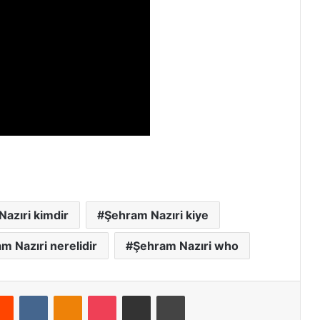
azıri kimdir
Şehram Nazıri kiye
m Nazıri nerelidir
Şehram Nazıri who
Reddit
VKontakte
Odnoklassniki
Pocket
E-Posta ile paylaş
Yazdır