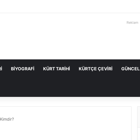
Reklam
I
BIYOGRAFI
KÜRT TARIHI
KÜRTÇE ÇEVIRI
GÜNCEL
Kimdir?