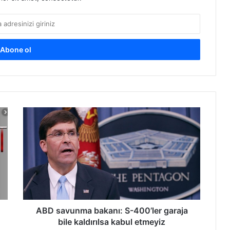
A
B
D
s
a
v
u
n
m
a
ABD savunma bakanı: S-400’ler garaja
b
bile kaldırılsa kabul etmeyiz