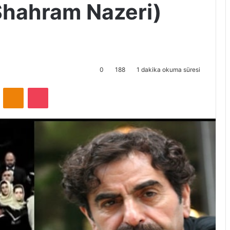
Shahram Nazeri)
0
188
1 dakika okuma süresi
ontakte
Odnoklassniki
Pocket