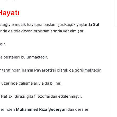
Hayatı
steğiyle müzik hayatına başlamıştır.Küçük yaşlarda
Sufi
ında da televizyon programlarında yer almıştır.
dir.
da besteleri bulunmaktadır.
r tarafından
İran’ın Pavarotti’
si olarak da görülmektedir.
i üzerinde çalışmalarıyla da bilinir.
Hafız-i Şîrâz
î gibi filozoflardan etkilenmiştir.
lerinden
Muhammed Rıza Şeceryan
‘dan dersler