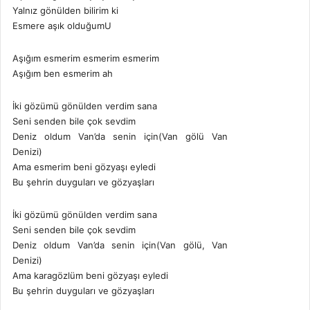
Yalnız gönülden bilirim ki
Esmere aşık olduğumU
Aşığım esmerim esmerim esmerim
Aşığım ben esmerim ah
İki gözümü gönülden verdim sana
Seni senden bile çok sevdim
Deniz oldum Van’da senin için(Van gölü Van
Denizi)
Ama esmerim beni gözyaşı eyledi
Bu şehrin duyguları ve gözyaşları
İki gözümü gönülden verdim sana
Seni senden bile çok sevdim
Deniz oldum Van’da senin için(Van gölü, Van
Denizi)
Ama karagözlüm beni gözyaşı eyledi
Bu şehrin duyguları ve gözyaşları