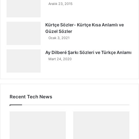
Aralık 23, 2015
Kürtçe Sözler- Kürtçe Kısa Anlamlı ve
Güzel Sözler
Ocak 3, 2021
Ay Dilberé Şarkı Sözleri ve Türkçe Anlamı
Mart 24, 2020
Recent Tech News