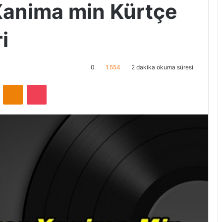
Xanima min Kürtçe
i
0
1.554
2 dakika okuma süresi
ontakte
Odnoklassniki
Pocket