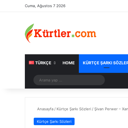
Cuma, Ağustos 7 2026
TÜRKÇE
HOME
KÜRTÇE ŞARKI SÖZLER
Rastgele Makale
Arama
yap
...
Anasayfa
/
Kürtçe Şarkı Sözleri
/
Şivan Perwer – Xan
Kürtçe Şarkı Sözleri