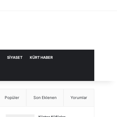
Facebook
X
YouTube
Instagram
Kayıt Ol
Rastgele Makale
Kenar Bölme
SIYASET
KÜRT HABER
Popüler
Son Eklenen
Yorumlar
Kürtçe Küfürler