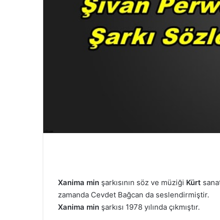
e
r
m
e
k
Xanima min
şarkısının söz ve müziği
Kürt
sana
zamanda Cevdet Bağcan da seslendirmiştir.
Xanima min
şarkısı 1978 yılında çıkmıştır.