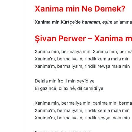
Xanima min Ne Demek?
Xanima
min
,
Kürtçe’de
hanımım
,
eşim
anlamına
Şivan Perwer – Xanima mi
Xanima min, bermaliya min, Xanima min, berma
Xanima’m, bermaliya’m, rindik xemla mala min
Xanima’m, bermaliya’m, rindik rewşa mala min
Delala min îro ji min xeyîdiye
Bi gazincê, bi axînê, dil cemidî ye
Xanima min, bermaliya min, xanima min, bermal
Xanima’m, bermaliya’m, rindik xemla mala min
Xanima’m, bermaliya’m, rindik rewşa mala min