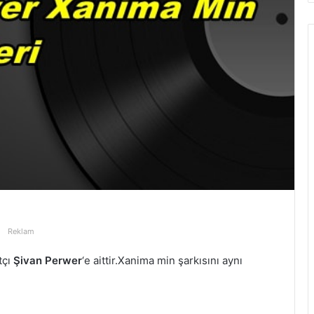
Reklam
tçı
Şivan Perwer
‘e aittir.Xanima min şarkısını aynı