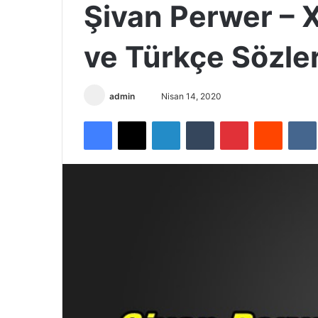
Şivan Perwer – 
ve Türkçe Sözler
admin
B
Nisan 14, 2020
i
Facebook
X
LinkedIn
Tumblr
Pinterest
Reddit
VK
r
e
-
p
o
s
t
a
g
ö
n
d