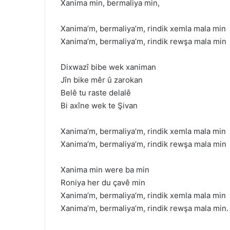
Xanima min, bermaliya min,
Xanima’m, bermaliya’m, rindik xemla mala min
Xanima’m, bermaliya’m, rindik rewşa mala min
Dixwazî bibe wek xaniman
Jîn bike mêr û zarokan
Belê tu raste delalê
Bi axîne wek te Şivan
Xanima’m, bermaliya’m, rindik xemla mala min
Xanima’m, bermaliya’m, rindik rewşa mala min
Xanima min were ba min
Roniya her du çavê min
Xanima’m, bermaliya’m, rindik xemla mala min
Xanima’m, bermaliya’m, rindik rewşa mala min.