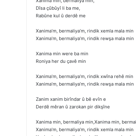
Xanima min, bermaliya min,
Dîsa çûbûyî li ba me,
Rabûne kul û derdê me
Xanima’m, bermaliya’m, rindik xemla mala min
Xanima’m, bermaliya’m, rindik rewşa mala min
Xanima min were ba min
Roniya her du çavê min
Xanima’m, bermaliya’m, rindik xwîna rehê min
Xanima’m, bermaliya’m, rindik rewşa mala min
Zanim xanim birîndar û bê evîn e
Derdê mêran û zarokan pir dikşîne
Xanima min, bermaliya min,Xanima min, bermal
Xanima’m, bermaliya’m, rindik xemla mala min