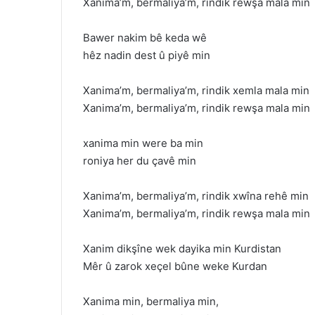
Xanima’m, bermaliya’m, rindik rewşa mala min
Bawer nakim bê keda wê
hêz nadin dest û piyê min
Xanima’m, bermaliya’m, rindik xemla mala min
Xanima’m, bermaliya’m, rindik rewşa mala min
xanima min were ba min
roniya her du çavê min
Xanima’m, bermaliya’m, rindik xwîna rehê min
Xanima’m, bermaliya’m, rindik rewşa mala min
Xanim dikşîne wek dayika min Kurdistan
Mêr û zarok xeçel bûne weke Kurdan
Xanima min, bermaliya min,