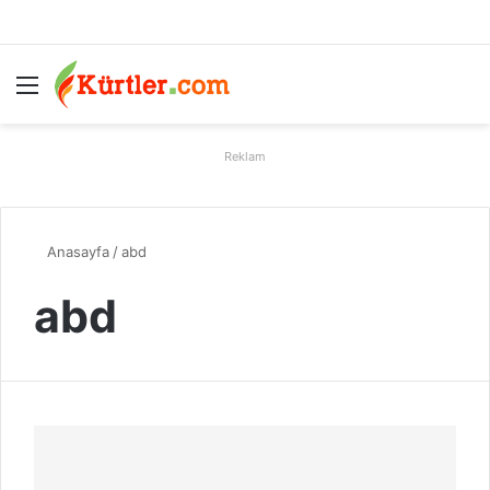
Menü
A
Reklam
Anasayfa
/
abd
abd