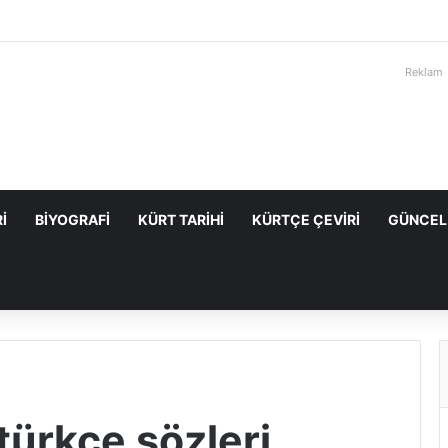
Reklam
I
BIYOGRAFI
KÜRT TARIHI
KÜRTÇE ÇEVIRI
GÜNCEL
 türkçe sözleri