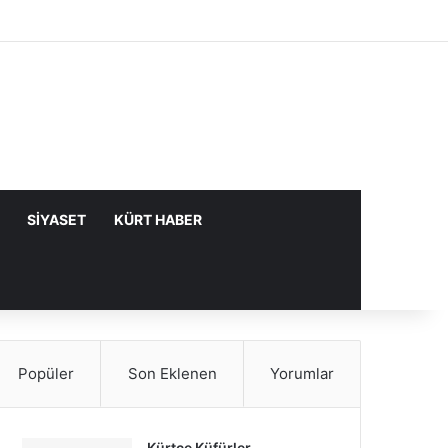
Facebook
X
YouTube
Instagram
Kayıt Ol
Rastgele Makale
Kenar Bölme
SIYASET
KÜRT HABER
Popüler
Son Eklenen
Yorumlar
Kürtçe Küfürler