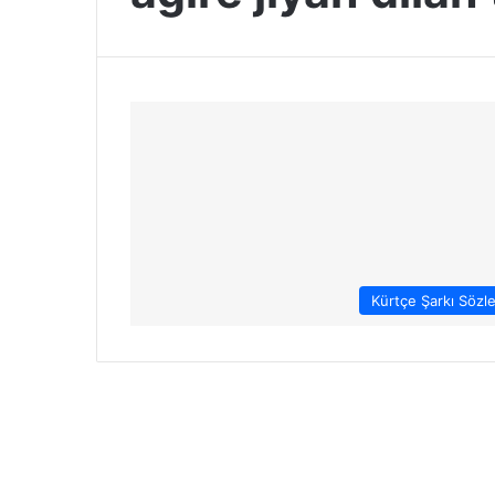
Kürtçe Şarkı Sözle