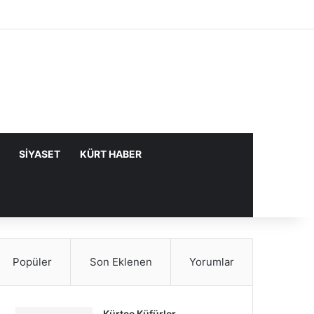
Facebook
X
YouTube
Instagram
Kayıt Ol
Rastgele Makale
Kenar Bölme
SIYASET
KÜRT HABER
Popüler
Son Eklenen
Yorumlar
Kürtçe Küfürler