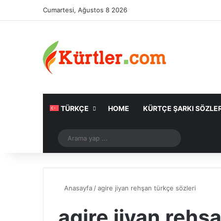
Cumartesi, Ağustos 8 2026
TÜRKÇE
HOME
KÜRTÇE ŞARKI SÖZLER
Rastgele Makale
Arama
yap
...
Anasayfa
/
agire jiyan rehşan türkçe sözleri
agire jiyan rehş