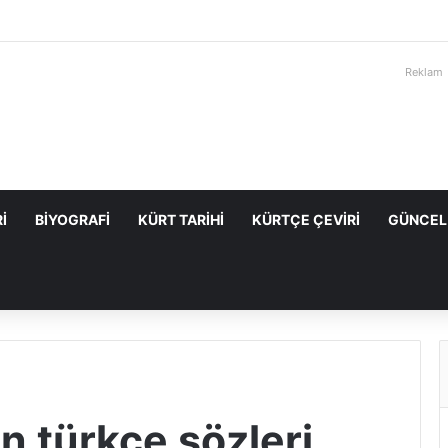
Reklam
I
BIYOGRAFI
KÜRT TARIHI
KÜRTÇE ÇEVIRI
GÜNCEL
an türkçe sözleri