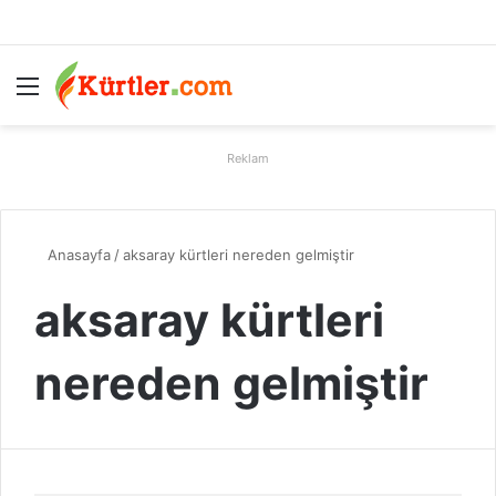
Menü
A
Reklam
Anasayfa
/
aksaray kürtleri nereden gelmiştir
aksaray kürtleri
nereden gelmiştir