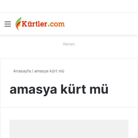
Menü
A
Reklam
Anasayfa
/
amasya kürt mü
amasya kürt mü