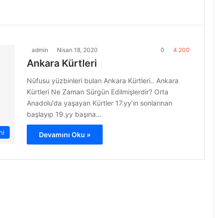
admin
Nisan 18, 2020
0
4.200
Ankara Kürtleri
Nüfusu yüzbinleri bulan Ankara Kürtleri.. Ankara
Kürtleri Ne Zaman Sürgün Edilmişlerdir? Orta
Anadolu‘da yaşayan Kürtler 17.yy’ın sonlarınan
başlayıp 19.yy başına…
hi
Devamını Oku »