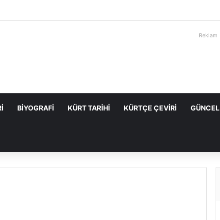
Reklam
I
BIYOGRAFI
KÜRT TARIHI
KÜRTÇE ÇEVIRI
GÜNCEL