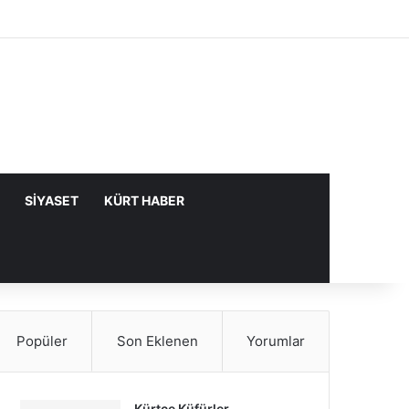
Facebook
X
YouTube
Instagram
Kayıt Ol
Rastgele Makale
Kenar Bölme
SIYASET
KÜRT HABER
Popüler
Son Eklenen
Yorumlar
Kürtçe Küfürler