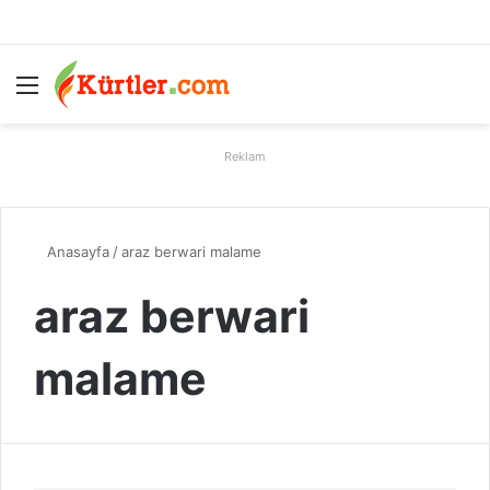
Menü
A
Reklam
Anasayfa
/
araz berwari malame
araz berwari
malame