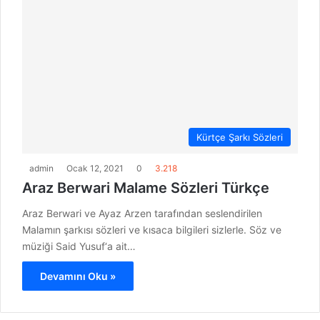
Kürtçe Şarkı Sözleri
admin
Ocak 12, 2021
0
3.218
Araz Berwari Malame Sözleri Türkçe
Araz Berwari ve Ayaz Arzen tarafından seslendirilen
Malamın şarkısı sözleri ve kısaca bilgileri sizlerle. Söz ve
müziği Said Yusuf‘a ait…
Devamını Oku »