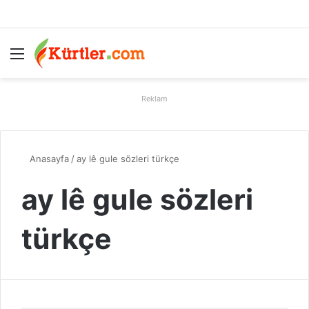
Menü
A
Reklam
Anasayfa
/
ay lê gule sözleri türkçe
ay lê gule sözleri
türkçe