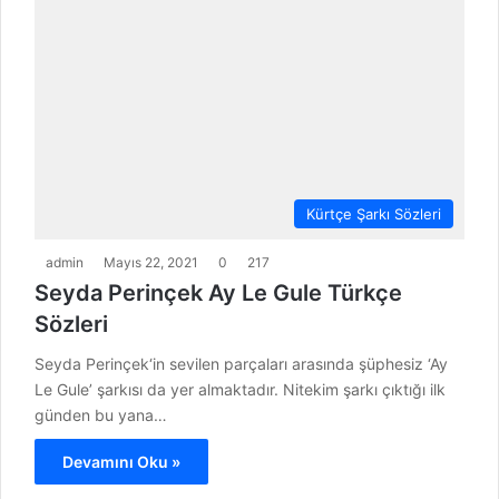
Kürtçe Şarkı Sözleri
admin
Mayıs 22, 2021
0
217
Seyda Perinçek Ay Le Gule Türkçe
Sözleri
Seyda Perinçek‘in sevilen parçaları arasında şüphesiz ‘Ay
Le Gule’ şarkısı da yer almaktadır. Nitekim şarkı çıktığı ilk
günden bu yana…
Devamını Oku »