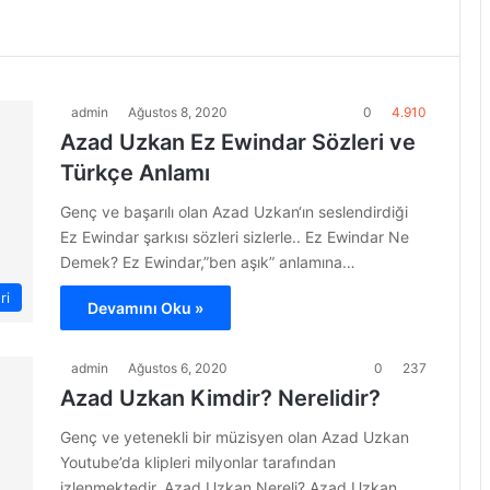
admin
Ağustos 8, 2020
0
4.910
Azad Uzkan Ez Ewindar Sözleri ve
Türkçe Anlamı
Genç ve başarılı olan Azad Uzkan‘ın seslendirdiği
Ez Ewindar şarkısı sözleri sizlerle.. Ez Ewindar Ne
Demek? Ez Ewindar,”ben aşık” anlamına…
ri
Devamını Oku »
admin
Ağustos 6, 2020
0
237
Azad Uzkan Kimdir? Nerelidir?
Genç ve yetenekli bir müzisyen olan Azad Uzkan
Youtube’da klipleri milyonlar tarafından
izlenmektedir. Azad Uzkan Nereli? Azad Uzkan