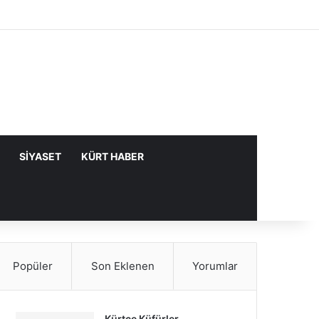
Facebook
X
YouTube
Instagram
Kayıt Ol
Rastgele Makale
Kenar Bölme
SIYASET
KÜRT HABER
Popüler
Son Eklenen
Yorumlar
Kürtçe Küfürler