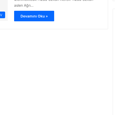
aslen Ağrı…
İV
Devamını Oku »