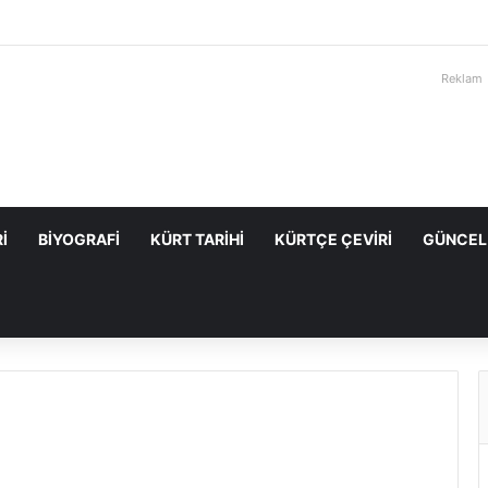
Reklam
I
BIYOGRAFI
KÜRT TARIHI
KÜRTÇE ÇEVIRI
GÜNCEL