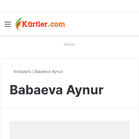
Menü
A
Reklam
Anasayfa
/
Babaeva Aynur
Babaeva Aynur