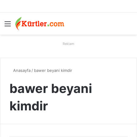
Menü
A
Reklam
Anasayfa
/
bawer beyani kimdir
bawer beyani
kimdir