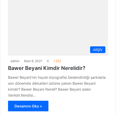
ARŞİV
admin
Mart 6, 2021
0
1.222
Bawer Beyani Kimdir Nerelidir?
Bawer Beyani‘nin hayatı biyografisi.Seslendirdiği şarkılarla
son dönemde dikkatleri üstüne çeken Bawer Beyani
kimdir? Bawer Beyani Nereli? Bawer Beyani aslen
Vanlıdır.Kendisi…
Devamını Oku »