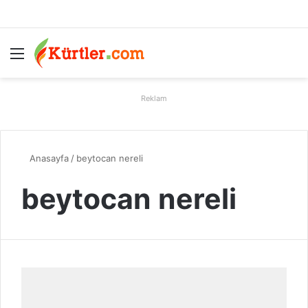
Menü
A
Reklam
Anasayfa
/
beytocan nereli
beytocan nereli