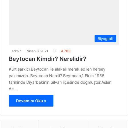
Biyografi
admin
Nisan 8, 2021
0
4.703
Beytocan Kimdir? Nerelidir?
Kürt şarkıcı Beytocan ile alakalı merak edilen herşey
yazımızda. Beytocan Nereli? Beytocan,1 Ekim 1955
tarihinde Diyarbakır’ın Silvan ilçesinde doğmuştur.Aslen
de…
Devamını Oku »