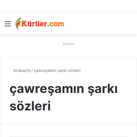
Menü
A
Reklam
Anasayfa
/
çawreşamın şarkı sözleri
çawreşamın şarkı
sözleri