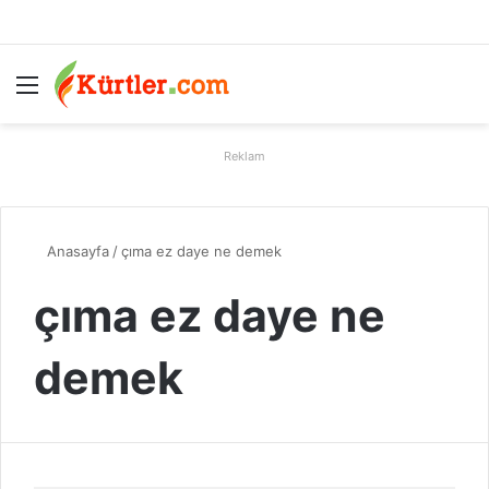
Menü
A
Reklam
Anasayfa
/
çıma ez daye ne demek
çıma ez daye ne
demek