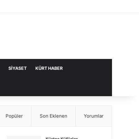
Facebook
X
YouTube
Instagram
Kayıt Ol
Rastgele Makale
Kenar Bölme
SIYASET
KÜRT HABER
Popüler
Son Eklenen
Yorumlar
Kürtçe Küfürler