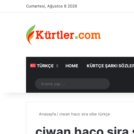
Cumartesi, Ağustos 8 2026
TÜRKÇE
HOME
KÜRTÇE ŞARKI SÖZLER
Rastgele Makale
Arama
yap
...
Anasayfa
/
ciwan haco sira sibe türkçe
ciwan haco sira 