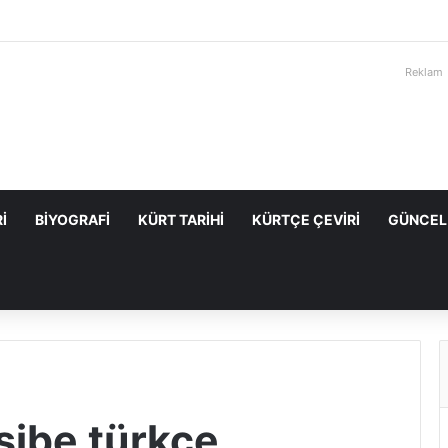
Reklam
I
BIYOGRAFI
KÜRT TARIHI
KÜRTÇE ÇEVIRI
GÜNCEL
sibe türkçe