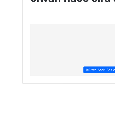
Kürtçe Şarkı Sözle