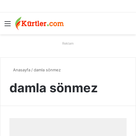
Menü
A
Reklam
Anasayfa
/
damla sönmez
damla sönmez