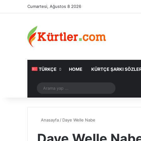
Cumartesi, Ağustos 8 2026
TÜRKÇE
HOME
KÜRTÇE ŞARKI SÖZLER
Rastgele Makale
Arama
yap
...
Anasayfa
/
Daye Welle Nabe
Daye Welle Nab