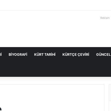
Reklam
I
BIYOGRAFI
KÜRT TARIHI
KÜRTÇE ÇEVIRI
GÜNCEL
e