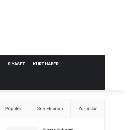
Facebook
X
YouTube
Instagram
Kayıt Ol
Rastgele Makale
Kenar Bölme
SIYASET
KÜRT HABER
Popüler
Son Eklenen
Yorumlar
Kürtçe Küfürler