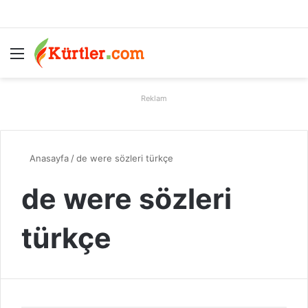
Menü
A
Reklam
Anasayfa
/
de were sözleri türkçe
de were sözleri
türkçe