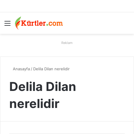
Menü
A
Reklam
Anasayfa
/
Delila Dilan nerelidir
Delila Dilan
nerelidir