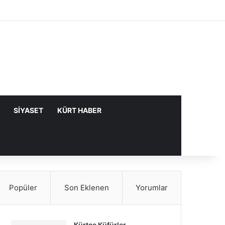
Facebook
X
YouTube
Instagram
Kayıt Ol
Rastgele Makale
Kenar Bölme
SIYASET
KÜRT HABER
Popüler
Son Eklenen
Yorumlar
Kürtçe Küfürler