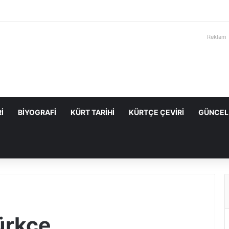
Reklam
I
BIYOGRAFI
KÜRT TARIHI
KÜRTÇE ÇEVIRI
GÜNCEL
ürkçe