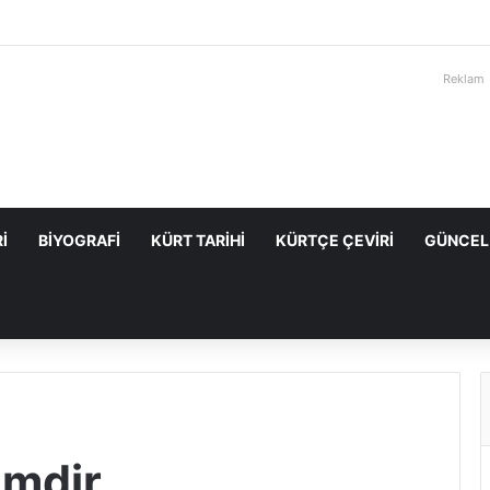
Reklam
I
BIYOGRAFI
KÜRT TARIHI
KÜRTÇE ÇEVIRI
GÜNCEL
imdir