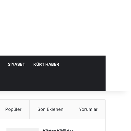
Facebook
X
YouTube
Instagram
Kayıt Ol
Rastgele Makale
Kenar Bölme
SIYASET
KÜRT HABER
Popüler
Son Eklenen
Yorumlar
Kürtçe Küfürler