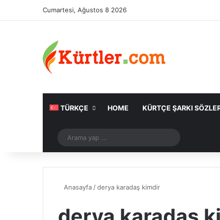
Cumartesi, Ağustos 8 2026
TÜRKÇE
HOME
KÜRTÇE ŞARKI SÖZLER
Rastgele Makale
Arama
yap
...
Anasayfa
/
derya karadaş kimdir
derya karadaş k