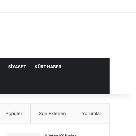
Facebook
X
YouTube
Instagram
Kayıt Ol
Rastgele Makale
Kenar Bölme
SIYASET
KÜRT HABER
Popüler
Son Eklenen
Yorumlar
Kürtçe Küfürler