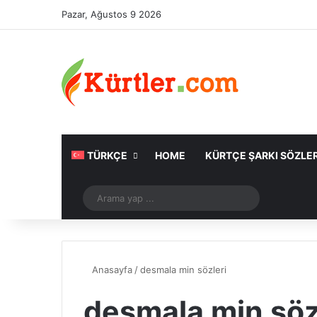
Pazar, Ağustos 9 2026
TÜRKÇE
HOME
KÜRTÇE ŞARKI SÖZLER
Rastgele Makale
Arama
yap
...
Anasayfa
/
desmala min sözleri
desmala min söz