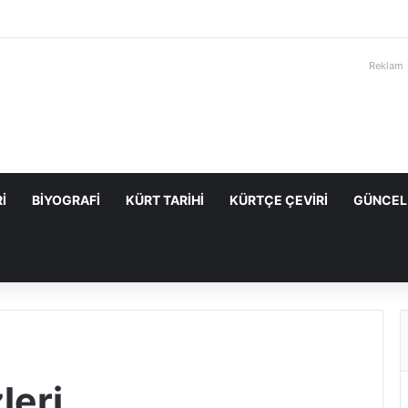
Reklam
I
BIYOGRAFI
KÜRT TARIHI
KÜRTÇE ÇEVIRI
GÜNCEL
leri