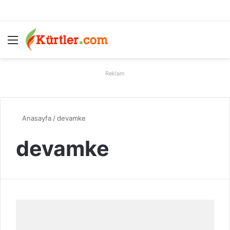
Menü
A
Reklam
Anasayfa
/
devamke
devamke