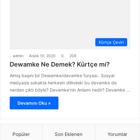
Kürtçe Çeviri
admin
Aralık 10, 2020
0
208
Dewamke Ne Demek? Kürtçe mi?
Almış başını bir Dewamke/devamke furyası.. Sosyal
medyada sokakta herkesin dilindeki bu devamke de
nerden çıktı böyle? Devamke’nin Anlamı nedir? Devamke …
Devamını Oku »
Popüler
Son Eklenen
Yorumlar