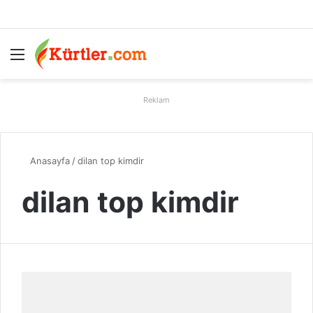
Menü
A
Reklam
Anasayfa
/
dilan top kimdir
dilan top kimdir